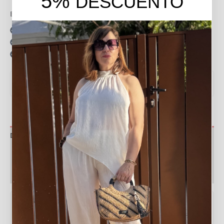
5%
DESCUENTO
Envío gratis en pedidos de más de 49 €
15 días para realizar devoluciones
Resolvemos tus dudas por llamada o WhatsApp
Recogida en tienda gratis
VER MEDIDAS Y GUÍA DE TALLAS
▼
Descripción
Valoraciones (0)
Política de devoluciones
Tabla de medidas