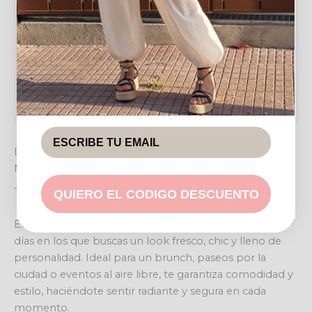
Medida
Valor
Talla
Única (36/42)
Sisa a sisa
39/49 cm
Largo
126 cm
DESLUMBRA CON EL ESTILO ÚNICO DEL VESTIDO
MACARENA
Tu aliado para brillar en cualquier ocasión
QUIERO EL CODIGO DESCUENTO
El Vestido Macarena es la elección perfecta para esos
días en los que buscas un look fresco, chic y lleno de
personalidad. Ideal para un brunch, paseos por la
ciudad o eventos al aire libre, te garantiza comodidad y
estilo, haciéndote sentir radiante y segura en cada
momento.