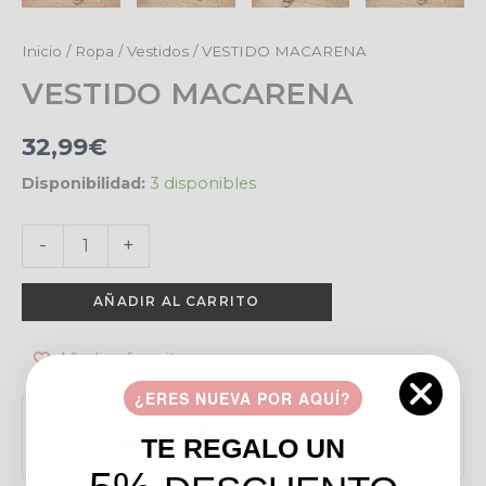
VESTIDO
Inicio
/
Ropa
/
Vestidos
/ VESTIDO MACARENA
MACARENA
VESTIDO MACARENA
cantidad
32,99
€
Disponibilidad:
3 disponibles
-
+
AÑADIR AL CARRITO
Añadir a favoritos
Pago seguro garantizado
¿ERES NUEVA POR AQUÍ?
TE REGALO UN