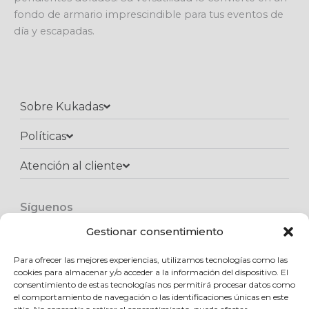
fondo de armario imprescindible para tus eventos de
día y escapadas.
Sobre Kukadas
Políticas
Atención al cliente​
Síguenos
F
I
W
a
n
h
Gestionar consentimiento
c
s
a
e
t
t
Para ofrecer las mejores experiencias, utilizamos tecnologías como las
Copyright © 2025 Kukadas.com | Todos los derechos reservados
b
a
s
cookies para almacenar y/o acceder a la información del dispositivo. El
o
g
a
consentimiento de estas tecnologías nos permitirá procesar datos como
o
r
p
el comportamiento de navegación o las identificaciones únicas en este
k
a
p