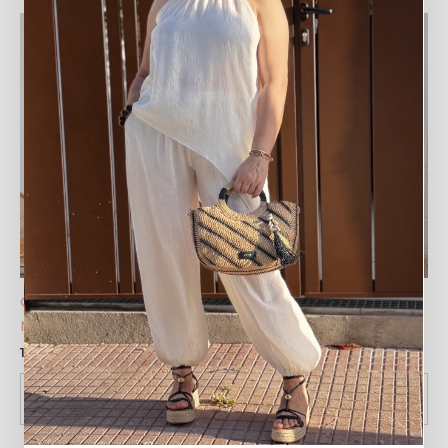
AGOTADO
COLLAR CASCADA –
COLLAR ÁGATA –
MARRÓN
MULTICOLOR
19,99
€
12,99
€
SELECCIONAR
SELECCIONAR
OPCIONES
OPCIONES