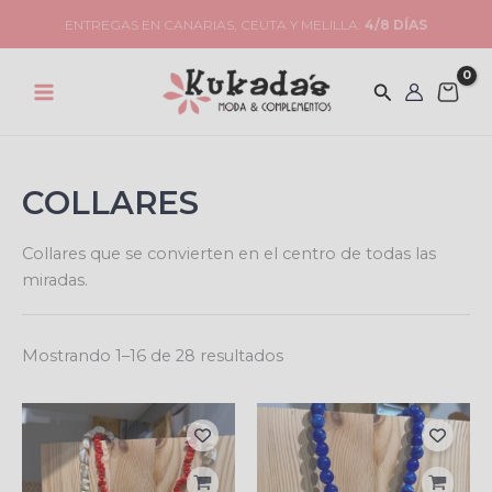
Ir
PENÍNSULA: ENVÍO
4,99€
(GRATIS EN PEDIDOS
+49€
)
al
contenido
COLLARES
Collares que se convierten en el centro de todas las
miradas.
Showing 1–28 of 28 results