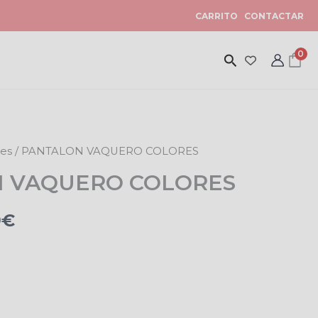
CARRITO
CONTACTAR
0
nes
/ PANTALON VAQUERO COLORES
Rango
 VAQUERO COLORES
de
precios:
9
€
desde
13,99€
hasta