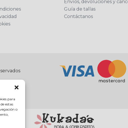
Envíos, devoluciones y canc
ndiciones
Guía de tallas
ivacidad
Contáctanos
okies
eservados
okies para
 de estas
avegación o
iento,