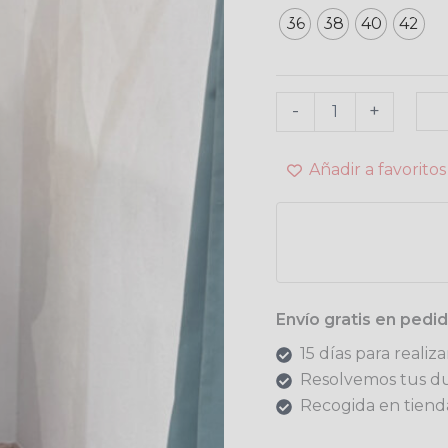
36
38
40
42
-
+
Añadir a favoritos
Envío gratis en ped
15 días para realiz
Resolvemos tus d
Recogida en tienda