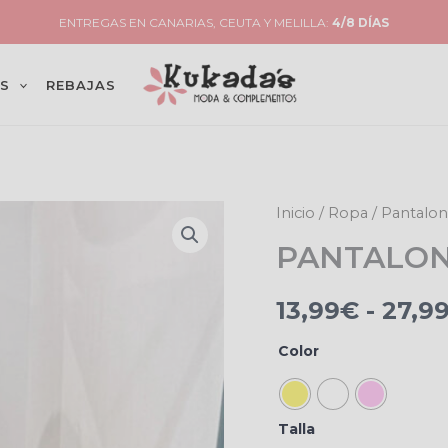
ENTREGAS EN CANARIAS, CEUTA Y MELILLA:
4/8 DÍAS
S
REBAJAS
PANTALON
Inicio
/
Ropa
/
Pantalo
VAQUERO
PANTALON
COLORES
cantidad
13,99
€
-
27,9
Color
Talla