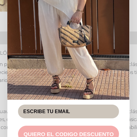
s (0)
Política de devoluciones
TALÓN VAQUERO DE COLORES
erfecta para quienes buscan combinar un diseño clás
iendo una silueta favorecedora y actual. Con bolsillos t
itario, ideal para un look desenfadado pero chic.
ave rosa empolvado, el vibrante amarillo pastel y el clá
les, combinándolos con jerséis holgados o camisetas básic
ro con una sensación de mayor suavidad, garantiza durabi
QUIERO EL CODIGO DESCUENTO