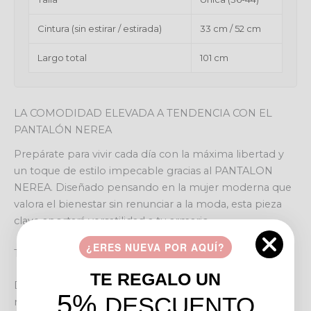
Cintura (sin estirar / estirada)
33 cm / 52 cm
Largo total
101 cm
LA COMODIDAD ELEVADA A TENDENCIA CON EL
PANTALÓN NEREA
Prepárate para vivir cada día con la máxima libertad y
un toque de estilo impecable gracias al PANTALON
NEREA. Diseñado pensando en la mujer moderna que
valora el bienestar sin renunciar a la moda, esta pieza
clave aportará versatilidad a tu armario.
¿ERES NUEVA POR AQUÍ?
Tu compañero perfecto para cada momento
TE REGALO UN
Desde un día ajetreado en la ciudad hasta una tarde
5%
DESCUENTO
relajada con amigas, el PANTALON NEREA se adapta a