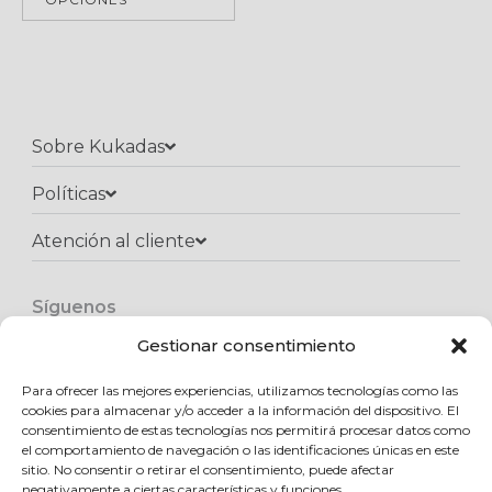
OPCIONES
Sobre Kukadas
Políticas
Atención al cliente​
Síguenos
F
I
W
a
n
h
Gestionar consentimiento
c
s
a
e
t
t
Para ofrecer las mejores experiencias, utilizamos tecnologías como las
Copyright © 2025 Kukadas.com | Todos los derechos reservados
b
a
s
cookies para almacenar y/o acceder a la información del dispositivo. El
o
g
a
consentimiento de estas tecnologías nos permitirá procesar datos como
o
r
p
el comportamiento de navegación o las identificaciones únicas en este
k
a
p
sitio. No consentir o retirar el consentimiento, puede afectar
m
negativamente a ciertas características y funciones.