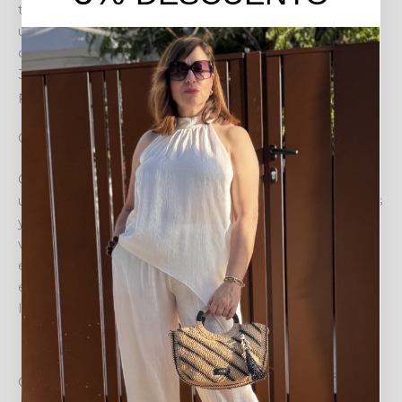
tu ritmo. Su tejido ligero y corte holgado te brindan
una sensación de ligereza inigualable, mientras que su
cintura elástica asegura un ajuste perfecto para las tallas
36 a 44. Sentirás total comodidad y confianza en cada
paso.
Crea looks infinitos
Combínalo con sandalias planas y una blusa fluida para
un estilo bohemio chic, o eleva tu outfit con unas cuñas
y un top ajustado para una cena informal. Su color
versátil lo convierte en el lienzo ideal para
experimentar con accesorios y calzado. Los puños
elásticos añaden un toque moderno, permitiéndote
lucir tus zapatos favoritos y expresar tu personalidad.
COMPLEMENTA TU OUTFIT