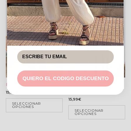
QUIERO EL CODIGO DESCUENTO
BLUSA SKY – BEIGE
CAMISETA PRINCESA –
NEGRO
15,99
€
15,99
€
SELECCIONAR
OPCIONES
SELECCIONAR
OPCIONES