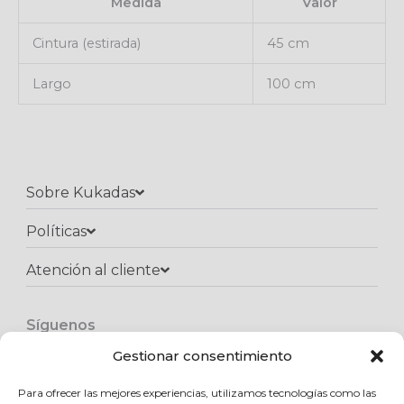
Medida
Valor
Cintura (estirada)
45 cm
Largo
100 cm
Sobre Kukadas
Políticas
Atención al cliente​
Síguenos
F
I
W
a
n
h
Gestionar consentimiento
c
s
a
e
t
t
Para ofrecer las mejores experiencias, utilizamos tecnologías como las
Copyright © 2025 Kukadas.com | Todos los derechos reservados