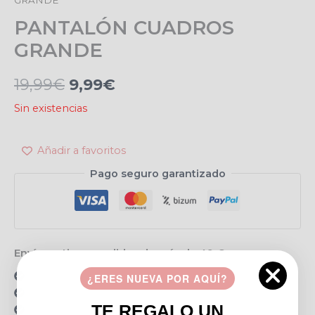
precio
precio
PANTALÓN CUADROS
original
actual
GRANDE
era:
es:
19,99
€
9,99
€
19,99€.
9,99€.
Sin existencias
Añadir a favoritos
Pago seguro garantizado
Envío gratis en pedidos de más de 49 €
15 días para realizar devoluciones
¿ERES NUEVA POR AQUÍ?
Resolvemos tus dudas por llamada o WhatsApp
TE REGALO UN
Recogida en tienda gratis