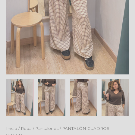
Inicio
/
Ropa
/
Pantalones
/ PANTALÓN CUADROS
El
El
GRANDE