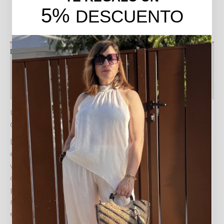
5%
DESCUENTO
Descripción
Valoraciones (0)
Política de devoluciones
UN ESTILO ATEMPORAL CON EL PANTALÓN
CUADROS GRANDE
Descubre la fusión perfecta de confort y tendencia con
el
PANATALÓN CUADROS GRANDE
. Esta prenda
versátil es un esencial moderno para cualquier armario,
diseñada para ofrecer un look sofisticado y relajado a
partes iguales. Su patrón de cuadros grandes en tonos
neutros, visible en las imágenes, lo convierte en la
elección ideal para diversas ocasiones, desde un día