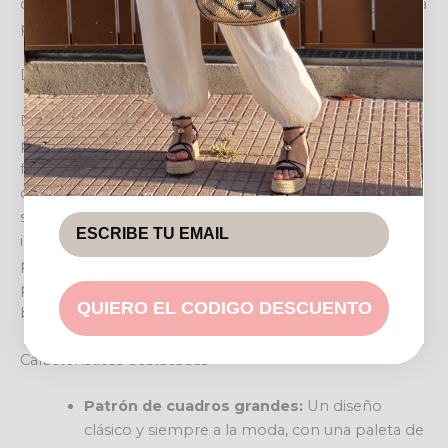
casual hasta un evento más arreglado, combinando a la
perfección con diferentes tops y calzados.
Diseño y confort para tu día a día
El diseño de este pantalón destaca por su corte de
pernera ancha, que proporciona una silueta fluida y
favorecedora para diversas figuras. La cintura elástica,
complementada con un práctico cordón ajustable, no
solo asegura un ajuste óptimo y una comodidad
inigualable durante todo el día, sino que también
permite adaptarlo a tu preferencia. Es la opción
perfecta para quienes buscan estilo sin renunciar al
QUIERO EL CODIGO DESCUENTO
bienestar y la facilidad de uso.
Características destacadas
Patrón de cuadros grandes:
Un diseño
clásico y siempre a la moda, con una paleta de