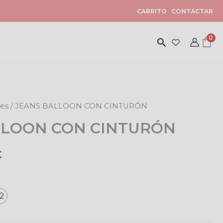
CARRITO
CONTACTAR
0
nes
/ JEANS BALLOON CON CINTURÓN
El
LLOON CON CINTURÓN
precio
al
actual
€
es:
.
14,99€.
2