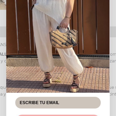
s (0)
Política de devoluciones
EANS BALLOON CON CINTURÓN
ALLOON CON CINTURÓN
, una prenda esencial que com
o y contemporáneo, se adaptan a diversas siluetas, realz
que se caracteriza por su tiro alto y pernera amplia que 
ca y fácil de combinar. Además, incluyen un elegante ci