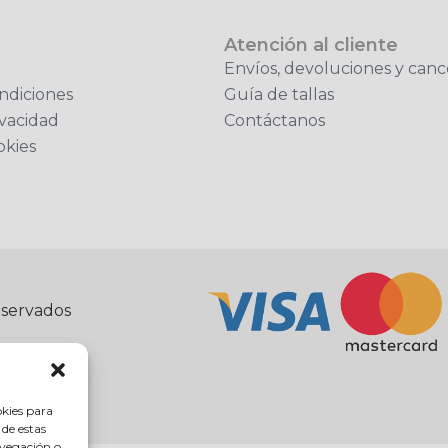
Atención al cliente
Envíos, devoluciones y canc
ndiciones
Guía de tallas
ivacidad
Contáctanos
okies
eservados
okies para
 de estas
avegación o