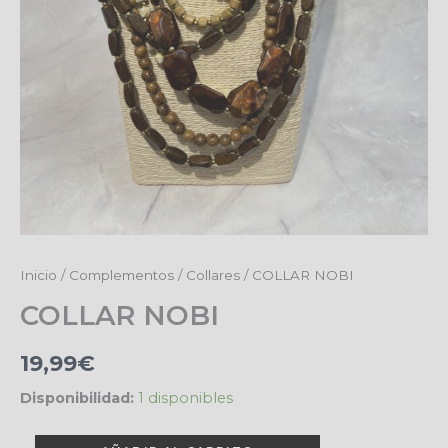
COLLAR
Inicio
/
Complementos
/
Collares
/ COLLAR NOBI
NOBI
COLLAR NOBI
cantidad
19,99
€
Disponibilidad:
1 disponibles