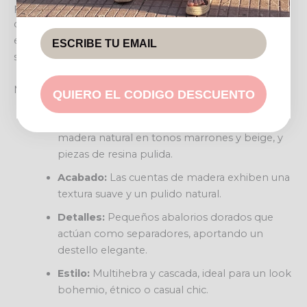
piezas más grandes de aspecto orgánico y color
caramelo, crea una textura visual rica. Los pequeños
espaciadores dorados intercalados aportan un brillo
sutil y sofisticado, elevando el conjunto.
Materiales y características
QUIERO EL CODIGO DESCUENTO
Composición:
Combinación de cuentas de
madera natural en tonos marrones y beige, y
piezas de resina pulida.
Acabado:
Las cuentas de madera exhiben una
textura suave y un pulido natural.
Detalles:
Pequeños abalorios dorados que
actúan como separadores, aportando un
destello elegante.
Estilo:
Multihebra y cascada, ideal para un look
bohemio, étnico o casual chic.