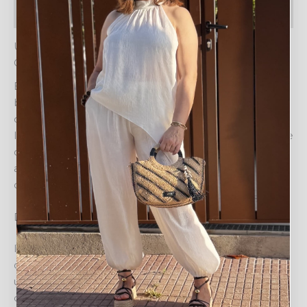
Política de devoluciones
UN TOQUE NATURAL Y SOFISTICADO CON EL
COLLAR NOBI
El COLLAR NOBI es la elección perfecta para quienes
buscan un complemento que combine la belleza
orgánica de la naturaleza con un diseño moderno y
llamativo. Este impresionante collar multihebra se erige
como una pieza central en cualquier colección de
accesorios, diseñado para captar miradas y añadir una
dimensión de estilo única a tu atuendo.
Diseño y estilo
Inspirado en la riqueza de los elementos naturales, el
collar Nobi presenta múltiples hilos de cuentas, cada
uno con su propia personalidad. La mezcla de esferas
de madera en variados tamaños y formas, junto con