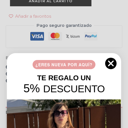
AÑADIR AL CARRITO
Añadir a favoritos
Pago seguro garantizado
Envío gratis en pedidos de más de 49 €
¿ERES NUEVA POR AQUÍ?
15 días para realizar devoluciones
Resolvemos tus dudas por llamada o WhatsApp
TE REGALO UN
Recogida en tienda gratis
5%
DESCUENTO
Descripción
Valoraciones (0)