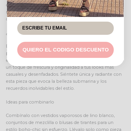
esencia de un atardecer en la playa, mientras la
majestuosa estrella de mar dorada se convierte en el
centro de todas las miradas.
¿Cuándo llevarlo?
Es ideal para tus escapadas a la costa, tardes de paseo
QUIERO EL CODIGO DESCUENTO
por el puerto o noches de verano con amigos. El collar
estrella de mar es el compañero perfecto para añadir
un toque de frescura y originalidad a tus looks más
casuales y desenfadados. Siéntete única y radiante con
esta pieza que evoca la belleza submarina y los
recuerdos inolvidables del estío.
Ideas para combinarlo
Combínalo con vestidos vaporosos de lino blanco,
conjuntos de mezclilla o blusas de tirantes para un
estilo boho-chic sin esfuerzo. Llévalo solo como pieza