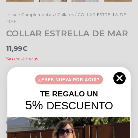
Inicio
/
Complementos
/
Collares
/ COLLAR ESTRELLA DE
MAR
COLLAR ESTRELLA DE MAR
11,99
€
Sin existencias
Añadir a favoritos
¿ERES NUEVA POR AQUÍ?
Pago seguro garantizado
TE REGALO UN
5%
DESCUENTO
Envío gratis en pedidos de más de 49 €
15 días para realizar devoluciones