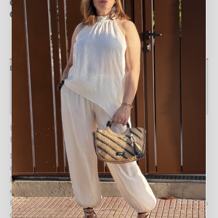
Resolvemos tus dudas por llamada o WhatsApp
Recogida en tienda gratis
Descripción
Valoraciones (0)
Política de devoluciones
EL ENCANTO DEL MAR EN TU CUELLO: COLLAR
ESTRELLA DE MAR
Despierta tu espíritu veraniego y deja que la magia del
océano te acompañe con el exclusivo COLLAR
ESTRELLA DE MAR. Este accesorio, más que una joya,
es una declaración de estilo que celebra la alegría y la
libertad de los días soleados. Su diseño vibrante, con un
cordón trenzado en tonos rojo y blanco, captura la