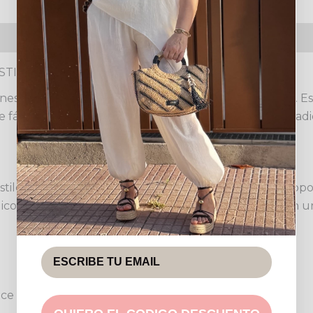
luciones
STILO DIARIO
s buscan combinar comodidad y estilo sin esfuerzo. Est
ce fácilmente combinable con múltiples conjuntos, añadi
 estilo aviador o bomber, con un corte holgado que prop
cos en la cremallera frontal y el bajo elástico, aportan 
rece una textura suave y un aspecto elegante.