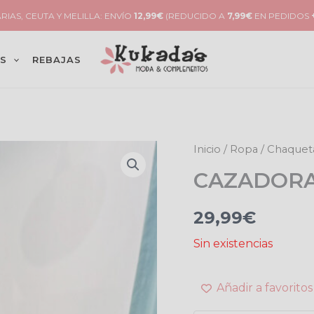
RIAS, CEUTA Y MELILLA: ENVÍO
12,99€
(REDUCIDO A
7,99€
EN PEDIDOS
S
REBAJAS
Inicio
/
Ropa
/
Chaqueta
CAZADORA
29,99
€
Sin existencias
Añadir a favoritos