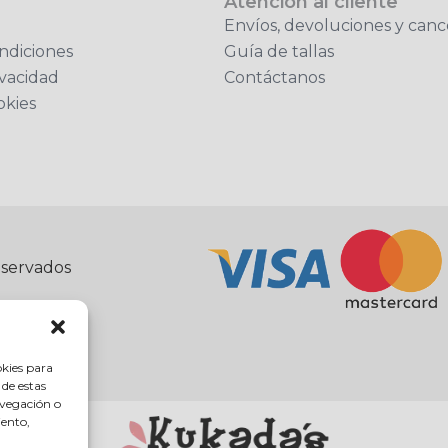
Atención al cliente
Envíos, devoluciones y canc
ndiciones
Guía de tallas
ivacidad
Contáctanos
okies
eservados
okies para
 de estas
avegación o
iento,