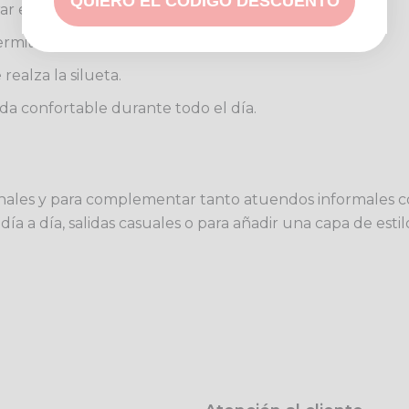
QUIERO EL CODIGO DESCUENTO
rar en cualquier paleta de colores.
ermite un ajuste práctico.
 realza la silueta.
da confortable durante todo el día.
cionales y para complementar tanto atuendos informales 
 día a día, salidas casuales o para añadir una capa de es