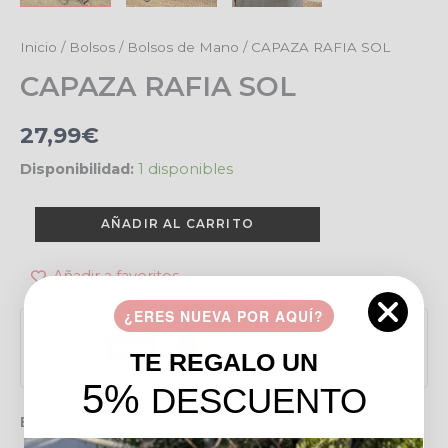
CAPAZA
Inicio
/
Bolsos
/
Bolsos de Mano
/ CAPAZA RAFIA SOL
RAFIA
CAPAZA RAFIA SOL
SOL
cantidad
27,99
€
Disponibilidad:
1 disponibles
AÑADIR AL CARRITO
Añadir a favoritos
Pago seguro garantizado
¿ERES NUEVA POR AQUÍ?
TE REGALO UN
5%
DESCUENTO
Envío gratis en pedidos de más de 49 €