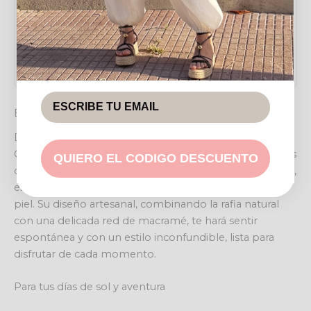
Alto
26 cm
Fondo
13 cm
EL TOQUE VERANIEGO QUE TU LOOK NECESITA
Descubre la esencia del verano encapsulada en la
CAPAZA RAFIA SOL, el complemento perfecto para tus
QUIERO EL CODIGO DESCUENTO
días más luminosos. Este bolso no es solo un accesorio,
es una invitación a sentir la brisa marina y el sol en tu
piel. Su diseño artesanal, combinando la rafia natural
con una delicada red de macramé, te hará sentir
espontánea y con un estilo inconfundible, lista para
disfrutar de cada momento.
Para tus días de sol y aventura