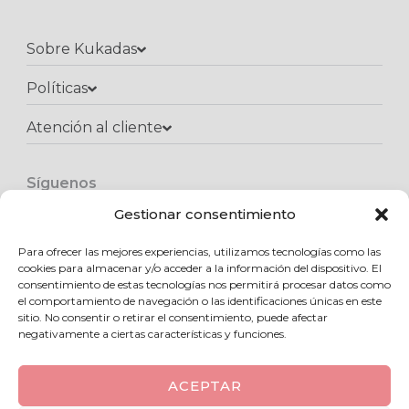
Sobre Kukadas
Políticas
Atención al cliente​
Síguenos
F
I
W
a
n
h
Gestionar consentimiento
c
s
a
e
t
t
Para ofrecer las mejores experiencias, utilizamos tecnologías como las
Copyright © 2025 Kukadas.com | Todos los derechos reservados
b
a
s
cookies para almacenar y/o acceder a la información del dispositivo. El
o
g
a
consentimiento de estas tecnologías nos permitirá procesar datos como
o
r
p
el comportamiento de navegación o las identificaciones únicas en este
k
a
p
sitio. No consentir o retirar el consentimiento, puede afectar
m
negativamente a ciertas características y funciones.
ACEPTAR
0