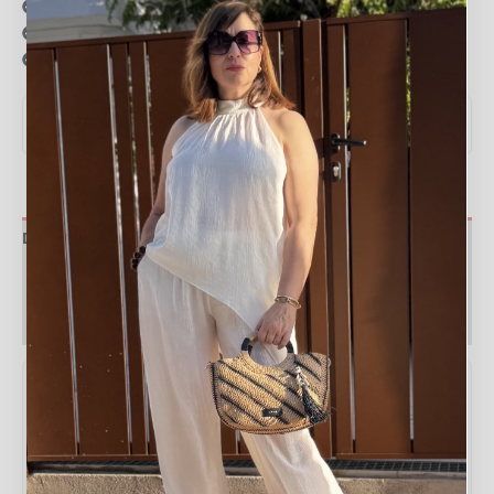
15 días para realizar devoluciones
Resolvemos tus dudas por llamada o WhatsApp
Recogida en tienda gratis
VER MEDIDAS Y GUÍA DE TALLAS
▼
Descripción
Valoraciones (0)
Política de devoluciones
Tabla de medidas
Medida
Valor
Ancho
20 cm