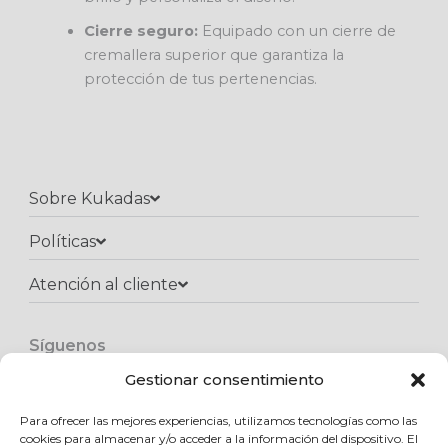
Cierre seguro:
Equipado con un cierre de
cremallera superior que garantiza la
protección de tus pertenencias.
Sobre Kukadas
Políticas
Atención al cliente​
Síguenos
F
I
W
a
n
h
Gestionar consentimiento
c
s
a
e
t
t
Para ofrecer las mejores experiencias, utilizamos tecnologías como las
Copyright © 2025 Kukadas.com | Todos los derechos reservados
b
a
s
cookies para almacenar y/o acceder a la información del dispositivo. El