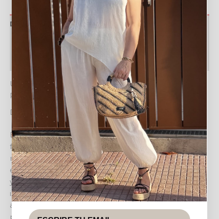
Descripción
Valoraciones (0)
Política de devoluciones
UN BOLSO VERSÁTIL PARA TU DÍA A DÍA: EL BOLSO
ROYAL
Diseño y estilo
El BOLSO ROYAL es la fusión perfecta entre
funcionalidad y tendencia, diseñado para la mujer
moderna que busca un accesorio chic y práctico. Su
estampado de rayas verticales en tonos neutros (beige
y blanco roto) le confiere un aire fresco y sofisticado,
ideal para complementar una amplia gama de
atuendos, desde los más casuales hasta opciones más
pulidas. Las asas y detalles en contraste de efecto piel