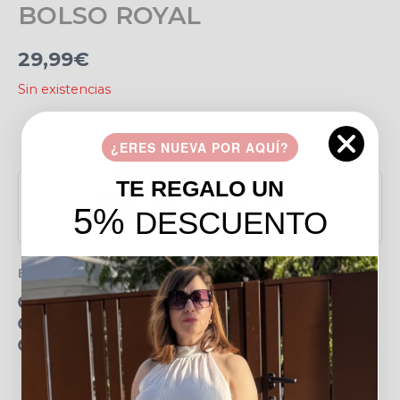
BOLSO ROYAL
29,99
€
Sin existencias
Añadir a favoritos
¿ERES NUEVA POR AQUÍ?
Pago seguro garantizado
TE REGALO UN
5%
DESCUENTO
Envío gratis en pedidos de más de 49 €
15 días para realizar devoluciones
Resolvemos tus dudas por llamada o WhatsApp
Recogida en tienda gratis