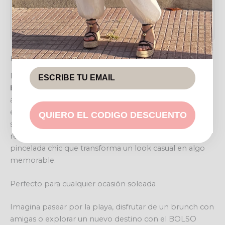
Fondo
7 cm
EL TOQUE FINAL PARA TUS DÍAS DE VERANO
Descubre el encanto natural y la versatilidad del
BOLSO RAFIA NURIA
, el compañero ideal para tus
aventuras estivales. Este bolso no es solo un accesorio;
es una declaración de estilo que te envuelve en una
QUIERO EL CODIGO DESCUENTO
sensación de ligereza y sofisticación. Siente cómo
realza cada uno de tus atuendos, aportándote esa
pincelada chic que transforma un look casual en algo
memorable.
Perfecto para cualquier ocasión soleada
Imagina pasear por la playa, disfrutar de un brunch con
amigas o explorar un nuevo destino con el BOLSO