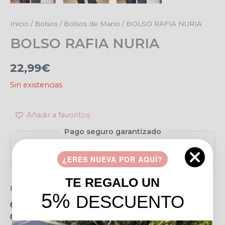
Inicio
/
Bolsos
/
Bolsos de Mano
/ BOLSO RAFIA NURIA
BOLSO RAFIA NURIA
22,99
€
Sin existencias
Añadir a favoritos
Pago seguro garantizado
¿ERES NUEVA POR AQUÍ?
TE REGALO UN
Envío gratis en pedidos de más de 49 €
5%
DESCUENTO
15 días para realizar devoluciones
Resolvemos tus dudas por llamada o WhatsApp