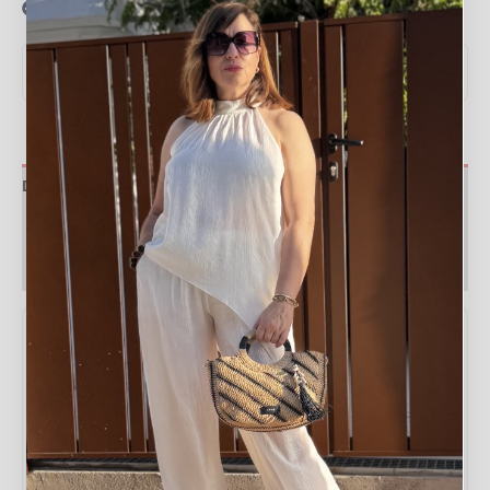
Recogida en tienda gratis
VER MEDIDAS Y GUÍA DE TALLAS
▼
Descripción
Valoraciones (0)
Política de devoluciones
Tabla de medidas
Característica
Medida
Ancho
27 cm
Alto
24 cm