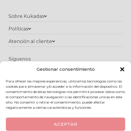
Sobre Kukadas
Políticas
Atención al cliente​
Síguenos
F
I
W
a
n
h
Gestionar consentimiento
c
s
a
e
t
t
Para ofrecer las mejores experiencias, utilizamos tecnologías como las
Copyright © 2025 Kukadas.com | Todos los derechos reservados
b
a
s
cookies para almacenar y/o acceder a la información del dispositivo. El
o
g
a
consentimiento de estas tecnologías nos permitirá procesar datos como
o
r
p
el comportamiento de navegación o las identificaciones únicas en este
k
a
p
sitio. No consentir o retirar el consentimiento, puede afectar
m
negativamente a ciertas características y funciones.
ACEPTAR
0