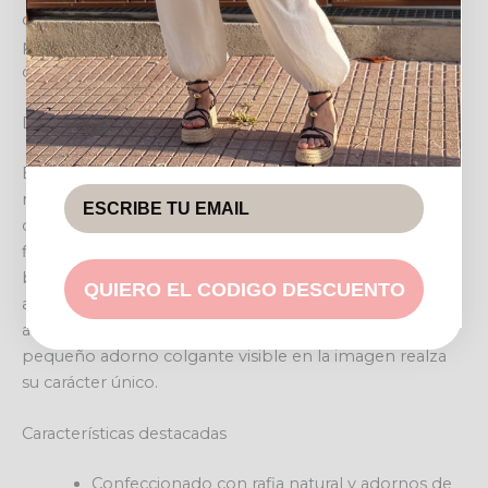
compañero ideal para cualquier ocasión, desde un
paseo relajado por la ciudad hasta una escapada a la
costa.
Diseño y estilo
Este exquisito bolso sobresale por su confección en
rafia tejida de alta calidad, que le confiere una textura
distintiva y una ligereza excepcional. Los detalles de
flecos en la parte superior añaden un atractivo toque
bohemio y desenfadado. Sus asas robustas, con un
QUIERO EL CODIGO DESCUENTO
acabado efecto piel en tono caramelo, complementan
a la perfección su estética natural, mientras que el
pequeño adorno colgante visible en la imagen realza
su carácter único.
Características destacadas
Confeccionado con rafia natural y adornos de