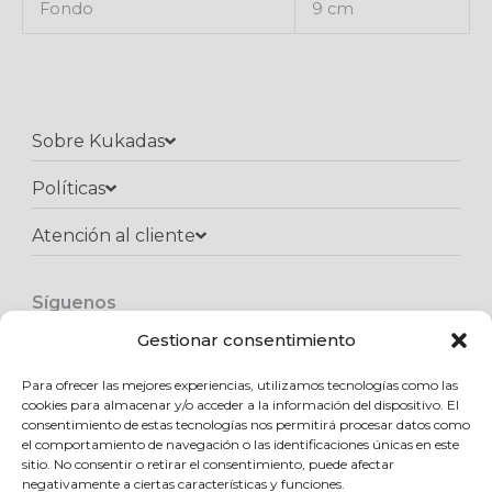
Fondo
9 cm
Sobre Kukadas
Políticas
Atención al cliente​
Síguenos
F
I
W
a
n
h
Gestionar consentimiento
c
s
a
e
t
t
Para ofrecer las mejores experiencias, utilizamos tecnologías como las
Copyright © 2025 Kukadas.com | Todos los derechos reservados
b
a
s
cookies para almacenar y/o acceder a la información del dispositivo. El
o
g
a
consentimiento de estas tecnologías nos permitirá procesar datos como
o
r
p
el comportamiento de navegación o las identificaciones únicas en este
k
a
p
sitio. No consentir o retirar el consentimiento, puede afectar
m
negativamente a ciertas características y funciones.