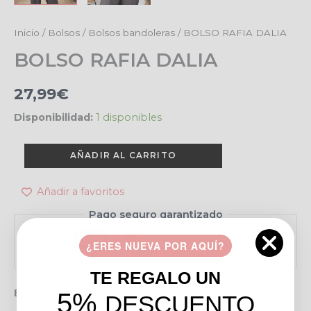
BOLSO
Inicio
/
Bolsos
/
Bolsos bandoleras
/ BOLSO RAFIA DALIA
RAFIA
BOLSO RAFIA DALIA
DALIA
cantidad
27,99
€
Disponibilidad:
1 disponibles
AÑADIR AL CARRITO
Añadir a favoritos
Pago seguro garantizado
¿ERES NUEVA POR AQUÍ?
TE REGALO UN
Envío gratis en pedidos de más de 49 €
5%
DESCUENTO