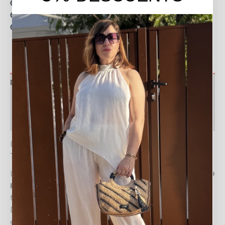
15 días para realizar devoluciones
Resolvemos tus dudas por llamada o WhatsApp
Recogida en tienda gratis
Descripción
Valoraciones (0)
Política de devoluciones
EL BOLSO RAFIA DALIA: ELEGANCIA NATURAL PARA
TUS DÍAS DE VERANO
Lleva contigo la esencia de la temporada con el
BOLSO
RAFIA DALIA
, un accesorio imprescindible que fusiona
funcionalidad y un estilo natural inconfundible.
Diseñado para la mujer moderna que valora la
elegancia y la practicidad, este bolso se convertirá en tu