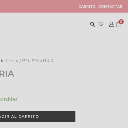
+49€
)
CARRITO
CONTACTAR
0
de Fiesta
/ BOLSO NURIA
RIA
ponibles
ADIR AL CARRITO