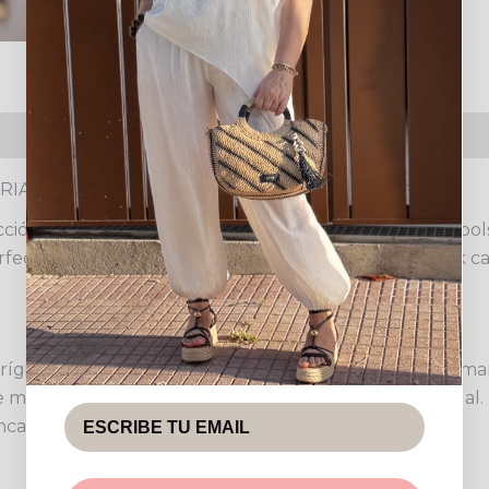
luciones
RIA
ción de accesorios con el exclusivo Bolso Nuria. Este bo
rfecta para realzar cualquier conjunto, desde un look cas
rígida, que combina la robustez de la madera en sus marc
 materiales le confiere una estética única y muy actual
encanto bohemio.