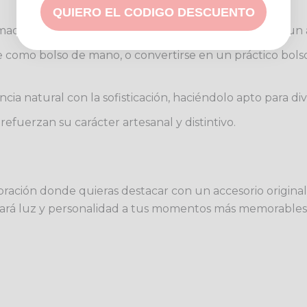
QUIERO EL CODIGO DESCUENTO
dera y fibras naturales, garantizando durabilidad y un
omo bolso de mano, o convertirse en un práctico bolso b
cia natural con la sofisticación, haciéndolo apto para d
refuerzan su carácter artesanal y distintivo.
bración donde quieras destacar con un accesorio original
tará luz y personalidad a tus momentos más memorables