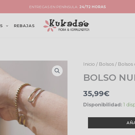
RIAS, CEUTA Y MELILLA: ENVÍO
12,99€
(REDUCIDO A
7,99€
EN PEDIDOS
S
REBAJAS
BOLSO
Inicio
/
Bolsos
/
Bolsos 
NURIA
BOLSO NU
cantidad
35,99
€
Disponibilidad:
1 dis
AÑ