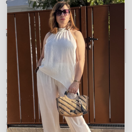
Recogida en tienda gratis
Descripción
Valoraciones (0)
Política de devoluciones
UN TOQUE MEDITERRÁNEO CON EL BOLSO ATENEA
El BOLSO ATENEA es el complemento ideal para
quienes buscan estilo y funcionalidad en sus looks de
temporada. Con un diseño semicircular único y
materiales naturales que evocan la brisa marina, este
bolso grande no solo es un accesorio, sino una
declaración de intenciones. Su estética artesanal,
adornada con detalles cuidadosamente seleccionados,
lo convierte en una pieza versátil para llevar en