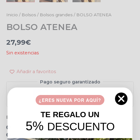
Inicio
/
Bolsos
/
Bolsos grandes
/ BOLSO ATENEA
BOLSO ATENEA
27,99
€
Sin existencias
Añadir a favoritos
Pago seguro garantizado
¿ERES NUEVA POR AQUÍ?
TE REGALO UN
Envío gratis en pedidos de más de 49 €
5%
DESCUENTO
15 días para realizar devoluciones
Resolvemos tus dudas por llamada o WhatsApp