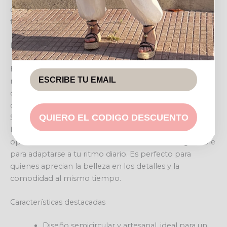
cualquier ocasión, desde un día de playa hasta una
tarde de paseo.
Diseño y estilo
Este encantador bolso destaca por su construcción en
rafia trenzada, complementada por un panel frontal
decorado con bordados en tonos claros y elegantes
conchas marinas, aportando un aire bohemio y chic.
QUIERO EL CODIGO DESCUENTO
Sus dos asas superiores, robustas y cómodas, permiten
llevarlo cómodamente en la mano, mientras que su
opción de bandolera ofrece una versatilidad inigualable
para adaptarse a tu ritmo diario. Es perfecto para
quienes aprecian la belleza en los detalles y la
comodidad al mismo tiempo.
Características destacadas
Diseño semicircular y artesanal, ideal para un