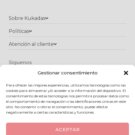
Sobre Kukadas
Políticas
Atención al cliente​
Síguenos
F
I
W
a
n
h
Gestionar consentimiento
c
s
a
e
t
t
Para ofrecer las mejores experiencias, utilizamos tecnologías como las
Copyright © 2025 Kukadas.com | Todos los derechos reservados
b
a
s
cookies para almacenar y/o acceder a la información del dispositivo. El
o
g
a
consentimiento de estas tecnologías nos permitirá procesar datos como
o
r
p
el comportamiento de navegación o las identificaciones únicas en este
k
a
p
sitio. No consentir o retirar el consentimiento, puede afectar
m
negativamente a ciertas características y funciones.
ACEPTAR
0