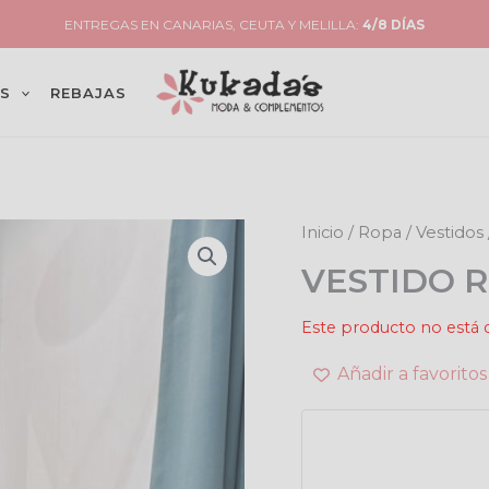
PENÍNSULA: ENVÍO
4,99€
(GRATIS EN PEDIDOS
+49€
)
S
REBAJAS
Inicio
/
Ropa
/
Vestidos
VESTIDO 
Este producto no está 
Añadir a favoritos