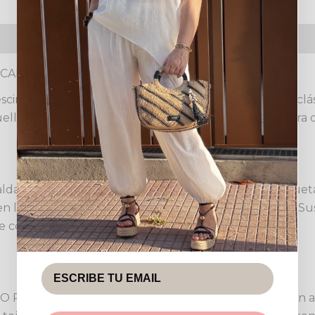
s (0)
Política de devoluciones
 CADA DETALLE
ndible en tu guardarropa, combinando un diseño clásico
a aquellas que buscan una prenda elegante y cómoda para d
falda acampanada con vuelo, que proporciona una siluet
n la parte frontal, añadiendo un toque de distinción. S
e cómodo y refinado.
ROMA es una pieza de talla única que se ajusta a un am