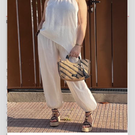
Descripción
Información adicional
Valoraciones (0)
Política de devoluciones
MEDIDA SISA A SISA 42CM, CINTURA 29/49, LARGO
127CM.
EL VESTIDO FLORENCIA: ESTILO Y COMODIDAD EN
UN DISEÑO FLORAL ÚNICO
Sumérgete en la esencia de la primavera y el verano
con el encantador VESTIDO FLORENCIA, una pieza
imprescindible que combina a la perfección estilo,
confort y un diseño vibrante. Este vestido de corte midi
se adapta a diversas siluetas gracias a su talla única,