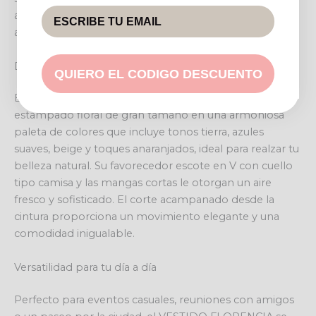
abarcando desde la 36 hasta la 44, garantizando un
ajuste favorecedor y versátil para múltiples ocasiones.
Diseño y estilo
QUIERO EL CODIGO DESCUENTO
El VESTIDO FLORENCIA presenta un cautivador
estampado floral de gran tamaño en una armoniosa
paleta de colores que incluye tonos tierra, azules
suaves, beige y toques anaranjados, ideal para realzar tu
belleza natural. Su favorecedor escote en V con cuello
tipo camisa y las mangas cortas le otorgan un aire
fresco y sofisticado. El corte acampanado desde la
cintura proporciona un movimiento elegante y una
comodidad inigualable.
Versatilidad para tu día a día
Perfecto para eventos casuales, reuniones con amigos