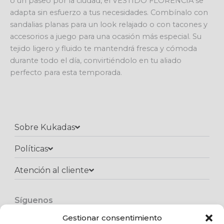
o un paseo por la ciudad, el VESTIDO FLORENCIA se
adapta sin esfuerzo a tus necesidades. Combínalo con
sandalias planas para un look relajado o con tacones y
accesorios a juego para una ocasión más especial. Su
tejido ligero y fluido te mantendrá fresca y cómoda
durante todo el día, convirtiéndolo en tu aliado
perfecto para esta temporada.
Sobre Kukadas
Políticas
Atención al cliente​
Síguenos
F
I
W
a
n
h
Gestionar consentimiento