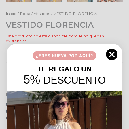
Inicio
/
Ropa
/
Vestidos
/ VESTIDO FLORENCIA
VESTIDO FLORENCIA
Este producto no está disponible porque no quedan
existencias.
Añadir a favoritos
¿ERES NUEVA POR AQUÍ?
Pago seguro garantizado
TE REGALO UN
5%
DESCUENTO
Envío gratis en pedidos de más de 49 €
15 días para realizar devoluciones
Resolvemos tus dudas por llamada o WhatsApp
Recogida en tienda gratis