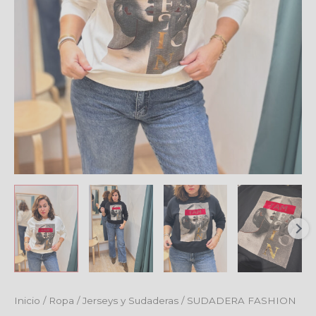
Inicio
/
Ropa
/
Jerseys y Sudaderas
/ SUDADERA FASHION