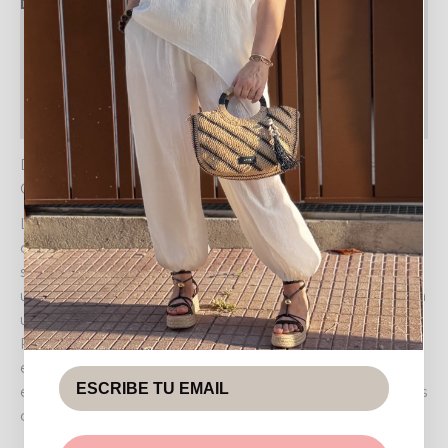
Descripción
Información adicional
Valoraciones (0)
Política de devoluciones
DESCUBRE LA SUDADERA FASHION: ESTILO Y
CONFORT EN UNA PRENDA ÚNICA
La
SUDADERA FASHION
es la elección perfecta para
quienes buscan fusionar originalidad y comodidad en
su vestuario diario. Su diseño vanguardista destaca por
un impactante estampado gráfico frontal que combina
un rostro estilizado con el audaz mensaje “I AM
FASHION”, donde las letras “I” y “N” resaltan en un
elegante tono dorado. Disponible en blanco y negro,
esta sudadera de corte relajado es ideal para crear looks
casuales con un toque artístico y contemporáneo.