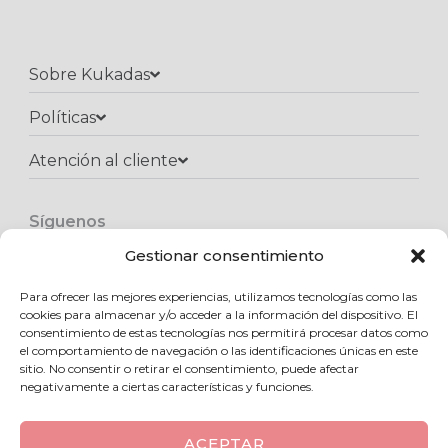
Sobre Kukadas
Políticas
Atención al cliente​
Síguenos
F
I
W
a
n
h
Gestionar consentimiento
c
s
a
e
t
t
Para ofrecer las mejores experiencias, utilizamos tecnologías como las
Copyright © 2025 Kukadas.com | Todos los derechos reservados
b
a
s
cookies para almacenar y/o acceder a la información del dispositivo. El
o
g
a
consentimiento de estas tecnologías nos permitirá procesar datos como
o
r
p
el comportamiento de navegación o las identificaciones únicas en este
k
a
p
sitio. No consentir o retirar el consentimiento, puede afectar
m
negativamente a ciertas características y funciones.
ACEPTAR