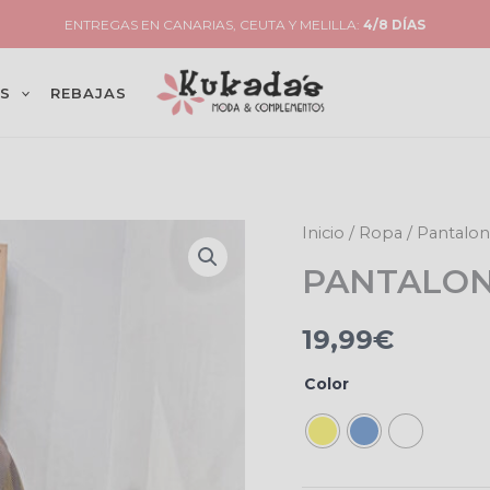
PENÍNSULA: ENVÍO
4,99€
(GRATIS EN PEDIDOS
+49€
)
S
REBAJAS
PANTALON
Inicio
/
Ropa
/
Pantalo
VALENTINO
PANTALON
cantidad
19,99
€
Color