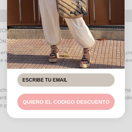
s (0)
Política de devoluciones
02CM
LÓN VALENTINO
entino, una pieza esencial que combina elegancia y func
 ser tu aliado ideal para cualquier ocasión, desde un e
cha y fluido, que aporta un movimiento elegante y una sil
tes hasta tops más relajados. La cintura alta, a menudo
QUIERO EL CODIGO DESCUENTO
ro y moderno.