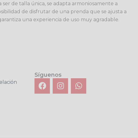
a ser de talla única, se adapta armoniosamente a
ibilidad de disfrutar de una prenda que se ajusta a
s, garantiza una experiencia de uso muy agradable.
Síguenos
F
I
W
elación
a
n
h
c
s
a
e
t
t
b
a
s
o
g
a
o
r
p
k
a
p