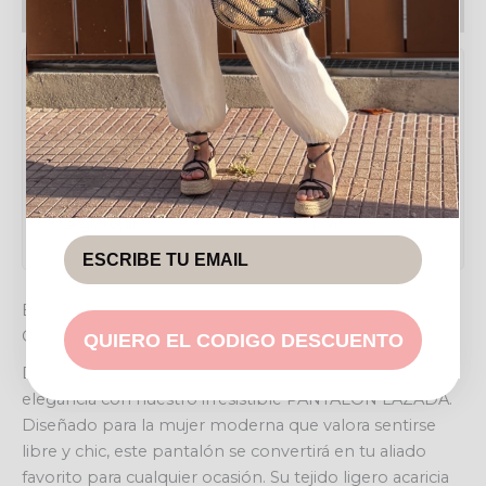
Política de devoluciones
Tabla de medidas
Medida
Valor
Cintura (elástica)
33-53 cm
Largo total
94 cm
ELEVA TU ESTILO CON EL PANTALÓN LAZADA:
COMODIDAD Y SOFISTICACIÓN SIN ESFUERZO
QUIERO EL CODIGO DESCUENTO
Descubre el equilibrio perfecto entre confort y
elegancia con nuestro irresistible PANTALÓN LAZADA.
Diseñado para la mujer moderna que valora sentirse
libre y chic, este pantalón se convertirá en tu aliado
favorito para cualquier ocasión. Su tejido ligero acaricia