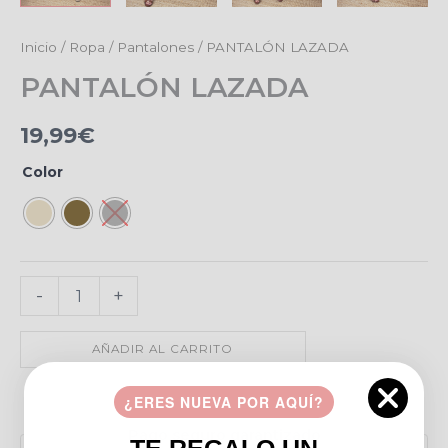
PANTALÓN
Inicio
/
Ropa
/
Pantalones
/ PANTALÓN LAZADA
LAZADA
PANTALÓN LAZADA
cantidad
19,99
€
Color
-
+
AÑADIR AL CARRITO
¿ERES NUEVA POR AQUÍ?
Añadir a favoritos
Pago seguro garantizado
TE REGALO UN