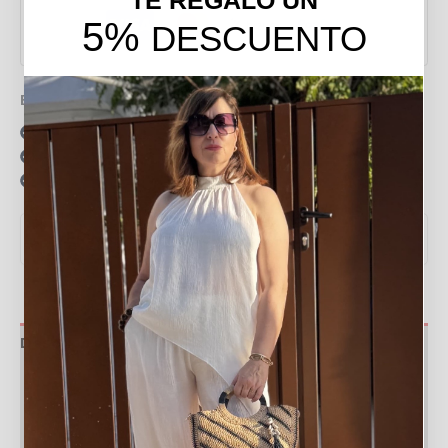
5%
DESCUENTO
Envío gratis en pedidos de más de 49 €
15 días para realizar devoluciones
Resolvemos tus dudas por llamada o WhatsApp
Recogida en tienda gratis
VER MEDIDAS Y GUÍA DE TALLAS
▼
Descripción
Información adicional
Valoraciones (0)