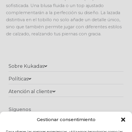
sofisticada. Una blusa fluida o un top ajustado
complementarán a la perfección su diseño. La lazada
distintiva en el tobillo no solo añade un detalle único,
sino que también permite jugar con diferentes estilos
de calzado, realzando tus piernas con gracia.
Sobre Kukadas
Políticas
Atención al cliente​
Síguenos
F
I
W
a
n
h
Gestionar consentimiento
c
s
a
e
t
t
Para ofrecer las mejores experiencias, utilizamos tecnologías como las