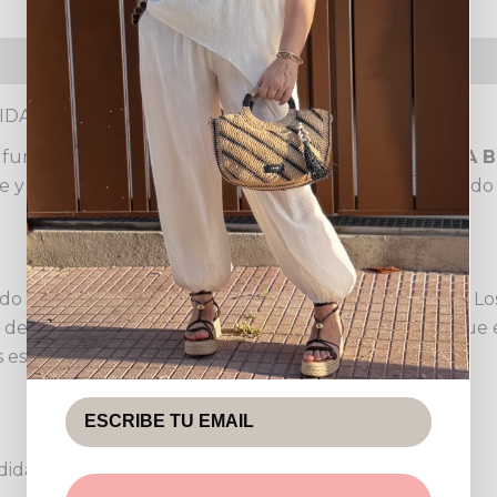
s (0)
Política de devoluciones
DIDAD EN CADA PASO
la funcionalidad moderna con el
PANTALON ANTELINA B
e y holgada que favorece a diversas figuras, asegurando
do de cuadros, un guiño al atemporal estilo británico. Lo
 de combinar. Su tiro alto estiliza la figura, mientras qu
s estaciones de entretiempo o invierno.
dad y estilo inigualables.