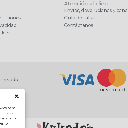
Atención al cliente
Envíos, devoluciones y canc
ndiciones
Guía de tallas
ivacidad
Contáctanos
okies
eservados
okies para
 de estas
avegación o
iento,