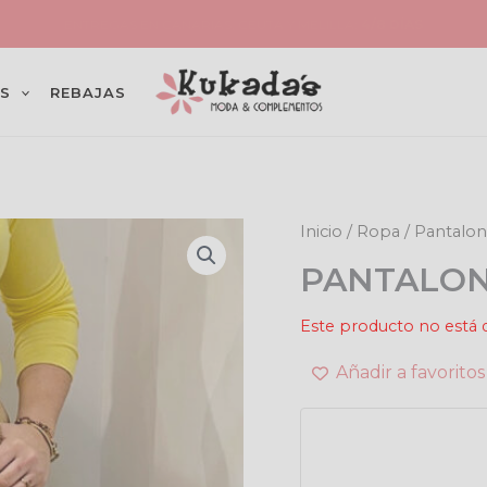
PENÍNSULA: ENVÍO
4,99€
(GRATIS EN PEDIDOS
+49€
)
S
REBAJAS
Inicio
/
Ropa
/
Pantalo
PANTALON
Este producto no está 
Añadir a favoritos