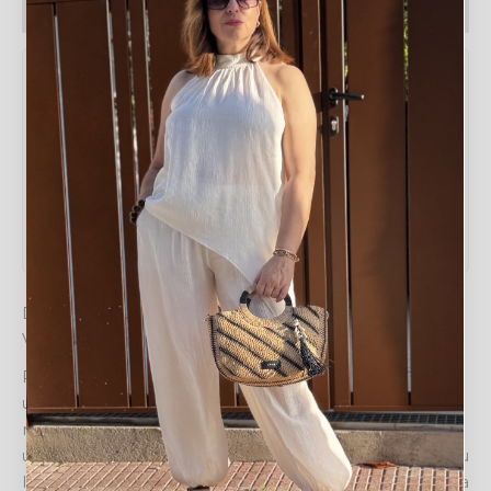
Política de devoluciones
Tabla de medidas
Medida
Valor
Cintura
35/45 cm
Largo
96 cm
DESCUBRE LA ESENCIA DE UN ESTILO ÚNICO Y
VIBRANTE
Prepárate para deslumbrar con el
PANTALÓN ÁFRICA
,
una pieza que fusiona la comodidad con la sofisticación
más exótica. Este pantalón no es solo una prenda; es
una declaración de intenciones que te invita a abrazar tu
lado más aventurero y chic. Su diseño de pernera ancha