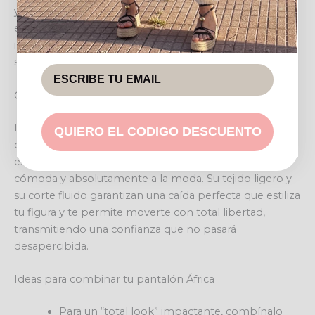
y su estampado geométrico de inspiración tribal te
envolverán en una sensación de libertad y elegancia
inigualable, ideal para esos días en los que quieres
sentirte fabulosa sin renunciar al bienestar.
Cuando llevarlo y cómo te sentirás
Imagina pasear por un paseo marítimo al atardecer,
QUIERO EL CODIGO DESCUENTO
disfrutar de un brunch con amigas o asistir a un evento
especial. Con este pantalón, te sentirás poderosa,
cómoda y absolutamente a la moda. Su tejido ligero y
su corte fluido garantizan una caída perfecta que estiliza
tu figura y te permite moverte con total libertad,
transmitiendo una confianza que no pasará
desapercibida.
Ideas para combinar tu pantalón África
Para un “total look” impactante, combínalo