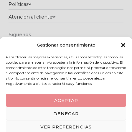
Políticas
Atención al cliente​
Síguenos
F
I
W
a
n
h
Gestionar consentimiento
c
s
a
e
t
t
Para ofrecer las mejores experiencias, utilizamos tecnologías como las
Copyright © 2025 Kukadas.com | Todos los derechos reservados
b
a
s
cookies para almacenar y/o acceder a la información del dispositivo. El
o
g
a
consentimiento de estas tecnologías nos permitirá procesar datos como
o
r
p
el comportamiento de navegación o las identificaciones únicas en este
k
a
p
sitio. No consentir o retirar el consentimiento, puede afectar
m
negativamente a ciertas características y funciones.
ACEPTAR
0
DENEGAR
VER PREFERENCIAS
Añadir a favoritos