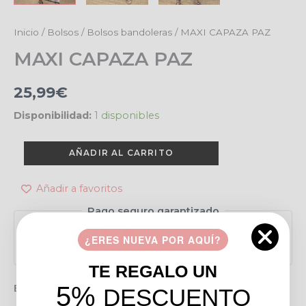
MAXI
Inicio
/
Bolsos
/
Bolsos bandoleras
/ MAXI CAPAZA PAZ
CAPAZA
MAXI CAPAZA PAZ
PAZ
cantidad
25,99
€
Disponibilidad:
1 disponibles
AÑADIR AL CARRITO
Añadir a favoritos
Pago seguro garantizado
¿ERES NUEVA POR AQUÍ?
TE REGALO UN
5%
Envío gratis en pedidos de más de 49 €
DESCUENTO