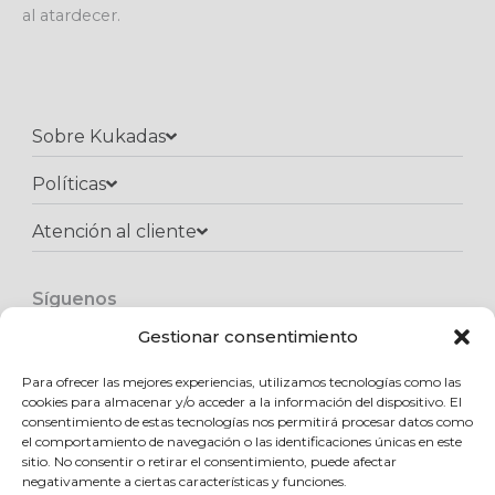
al atardecer.
Sobre Kukadas
Políticas
Atención al cliente​
Síguenos
F
I
W
a
n
h
Gestionar consentimiento
c
s
a
e
t
t
Para ofrecer las mejores experiencias, utilizamos tecnologías como las
Copyright © 2025 Kukadas.com | Todos los derechos reservados
b
a
s
cookies para almacenar y/o acceder a la información del dispositivo. El
o
g
a
consentimiento de estas tecnologías nos permitirá procesar datos como
o
r
p
el comportamiento de navegación o las identificaciones únicas en este
k
a
p
sitio. No consentir o retirar el consentimiento, puede afectar
m
negativamente a ciertas características y funciones.