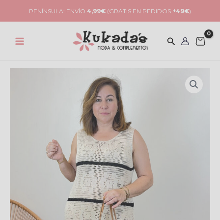
Ir
PENÍNSULA: ENVÍO
4,99€
(GRATIS EN PEDIDOS
+49€
)
al
contenido