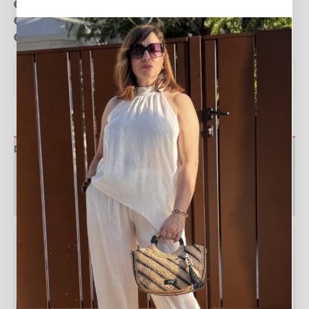
15 días para realizar devoluciones
Resolvemos tus dudas por llamada o WhatsApp
Recogida en tienda gratis
VER MEDIDAS Y GUÍA DE TALLAS
▼
Descripción
Valoraciones (0)
Política de devoluciones
Tabla de medidas
Medida
Valor
Ancho
35 cm