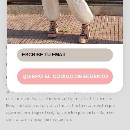
Alto
30 cm
Fondo
15 cm
LA MAXI CAPAZA PAZ: TU ESENCIA DE LIBERTAD EN
CADA PASO
Ideal para cada aventura
QUIERO EL CODIGO DESCUENTO
Imagina la brisa del mar, una tarde de compras o una
escapada improvisada. La MAXI CAPAZA PAZ es el
accesorio definitivo que te acompaña en esos
momentos. Su diseño versátil y amplio te permite
llevar desde tus básicos diarios hasta esa revista que
quieres leer bajo el sol, haciendo que cada salida se
sienta como una mini vacación.