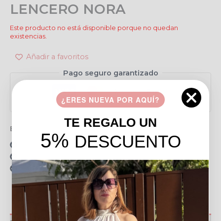
LENCERO NORA
Este producto no está disponible porque no quedan
existencias.
Añadir a favoritos
Pago seguro garantizado
¿ERES NUEVA POR AQUÍ?
TE REGALO UN
Envío gratis en pedidos de más de 49 €
5%
DESCUENTO
15 días para realizar devoluciones
Resolvemos tus dudas por llamada o WhatsApp
Recogida en tienda gratis