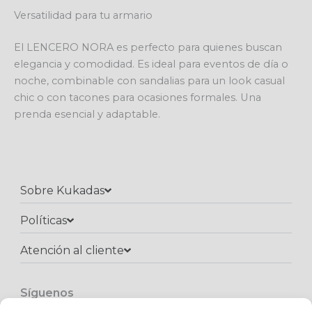
Versatilidad para tu armario
El LENCERO NORA es perfecto para quienes buscan
elegancia y comodidad. Es ideal para eventos de día o
noche, combinable con sandalias para un look casual
chic o con tacones para ocasiones formales. Una
prenda esencial y adaptable.
Sobre Kukadas
Políticas
Atención al cliente​
Síguenos
F
I
W