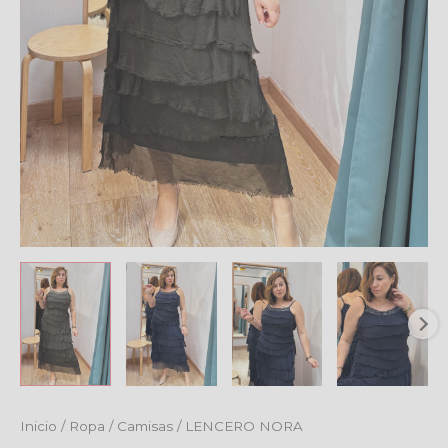
Inicio
/
Ropa
/
Camisas
/ LENCERO NORA