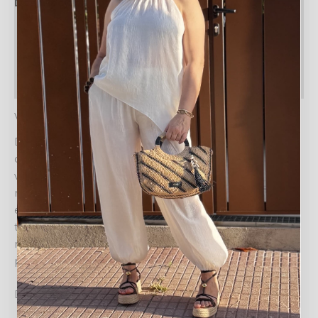
Descripción
Información adicional
Valoraciones (0)
Política de devoluciones
VESTIDO LENCERO NORA: ELEGANCIA Y ESTILO
Descubre el
LENCERO NORA
, una pieza única que
combina la delicadeza del estilo lencero con la
versatilidad de un vestido. Presenta un corte midi o
maxi, adornado con una cascada de volantes
escalonados que aportan movimiento y una atractiva
textura visual. Su escote, sutilmente decorado con un
ribete brillante, añade un toque de sofisticación, ideal
para realzar tu estilo.
Diseño y detalles clave