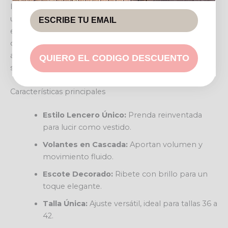
Inspirado en la lencería, este vestido de tirantes ofrece
una silueta relajada y femenina. Los volantes,
elaborados con un tejido ligero y semitransparente,
crean un efecto etéreo. Su tono oscuro (verde militar o
azul marino) y el detalle brillante en el escote facilitan
QUIERO EL CODIGO DESCUENTO
su combinación con accesorios.
Características principales
Estilo Lencero Único:
Prenda reinventada
para lucir como vestido.
Volantes en Cascada:
Aportan volumen y
movimiento fluido.
Escote Decorado:
Ribete con brillo para un
toque elegante.
Talla Única:
Ajuste versátil, ideal para tallas 36 a
42.