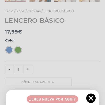
LENCERO
Inicio
/
Ropa
/
Camisas
/ LENCERO BÁSICO
BÁSICO
LENCERO BÁSICO
cantidad
17,99
€
Color
-
+
AÑADIR AL CARRITO
Añadir a favoritos
¿ERES NUEVA POR AQUÍ?
Pago seguro garantizado