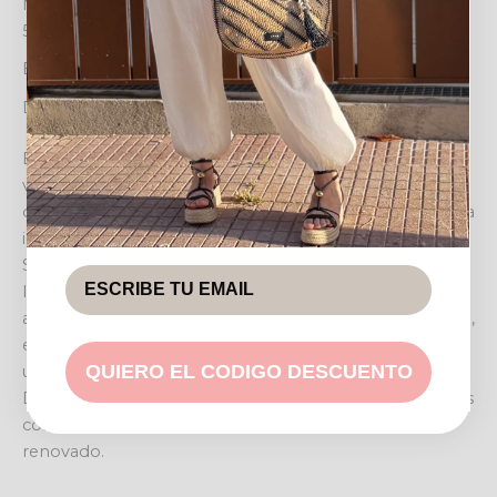
MEDIDAS SISA A SISA 36CM, ESTIRADO 53CM, LARGO
54CM.
ELEVA TU ESTILO CON EL LENCERO BÁSICO
Diseño y estilo
El LENCERO BÁSICO es la pieza clave para un armario
versátil y elegante. Este top de estilo camisola se
distingue por su diseño sofisticado y delicado, ideal para
infundir un toque de feminidad en cualquier conjunto.
Su confección, visible en la textura satinada o similar de
las imágenes, sugiere una caída fluida y un tacto
agradable. El detalle más distintivo es su escote de pico,
exquisitamente adornado con encaje fino, que añade
QUIERO EL CODIGO DESCUENTO
un aire de sensualidad discreta y refinamiento.
Disponible en tonos clásicos como el negro y versátiles
como el dorado/bronce, este lencero es un básico
renovado.