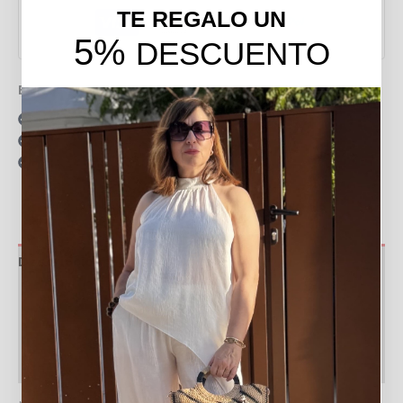
TE REGALO UN
5%
DESCUENTO
Envío gratis en pedidos de más de 49 €
15 días para realizar devoluciones
Resolvemos tus dudas por llamada o WhatsApp
Recogida en tienda gratis
Descripción
Información adicional
Valoraciones (0)
Política de devoluciones