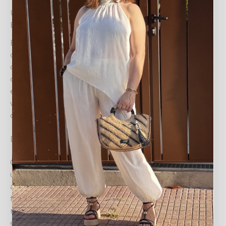
UN BRILLO SUTIL PARA TU DÍA A DÍA: EL JERSEY
BRILLI
El JERSEY BRILLI es la pieza clave para añadir un toque
de sofisticación y luz a tu armario. Este elegante jersey
de manga corta, con un sutil brillo en un atractivo tono
dorado, es perfecto para cualquier ocasión, desde un
evento casual hasta una salida más formal. Su diseño
versátil y su tejido ligero lo convierten en una opción
cómoda y estilosa para combinar en cualquier estación.
Diseño y estilo
Con un corte holgado que favorece diversas siluetas y
un escote en V o redondo suave, el jersey Brilli se
adapta con facilidad. Su textura brillante capta la luz de
forma delicada, aportando un aire de distinción sin
resultar excesivo. Es una prenda que transita sin
esfuerzo entre lo diurno y lo nocturno, ofreciendo