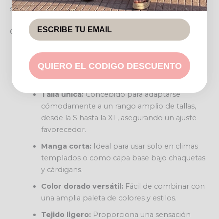
siempre un aspecto pulcro y moderno.
Características destacadas
Acabado brillante:
Incorpora un brillo sutil
QUIERO EL CODIGO DESCUENTO
que eleva la prenda y aporta un toque festivo
o chic.
Talla única:
Concebido para adaptarse
cómodamente a un rango amplio de tallas,
desde la S hasta la XL, asegurando un ajuste
favorecedor.
Manga corta:
Ideal para usar solo en climas
templados o como capa base bajo chaquetas
y cárdigans.
Color dorado versátil:
Fácil de combinar con
una amplia paleta de colores y estilos.
Tejido ligero:
Proporciona una sensación