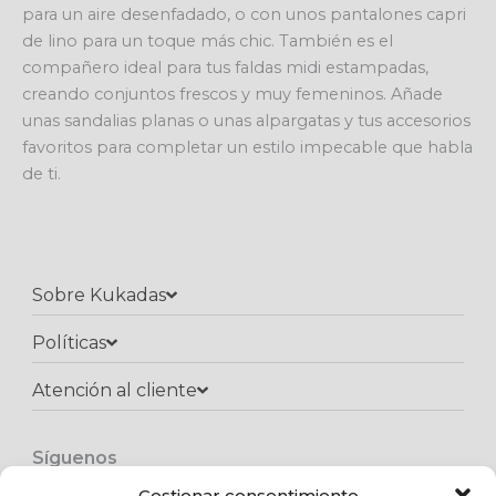
para un aire desenfadado, o con unos pantalones capri
de lino para un toque más chic. También es el
compañero ideal para tus faldas midi estampadas,
creando conjuntos frescos y muy femeninos. Añade
unas sandalias planas o unas alpargatas y tus accesorios
favoritos para completar un estilo impecable que habla
de ti.
Sobre Kukadas
Políticas
Atención al cliente​
Síguenos
F
I
W
Gestionar consentimiento