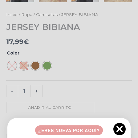
JERSEY
Inicio
/
Ropa
/
Camisetas
/ JERSEY BIBIANA
BIBIANA
JERSEY BIBIANA
cantidad
17,99
€
Color
-
+
AÑADIR AL CARRITO
Añadir a favoritos
¿ERES NUEVA POR AQUÍ?
Pago seguro garantizado