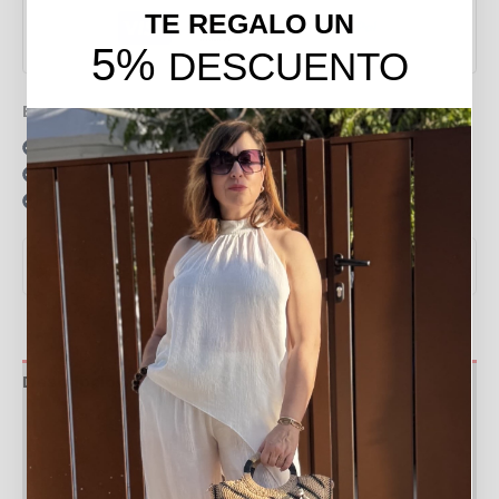
TE REGALO UN
5%
DESCUENTO
Envío gratis en pedidos de más de 49 €
15 días para realizar devoluciones
Resolvemos tus dudas por llamada o WhatsApp
Recogida en tienda gratis
VER MEDIDAS Y GUÍA DE TALLAS
▼
Descripción
Información adicional
Valoraciones (0)