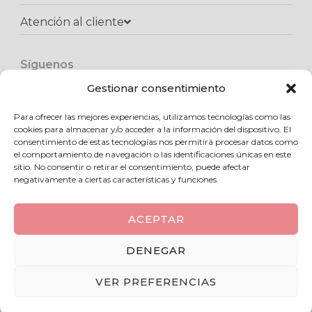
Atención al cliente​
Síguenos
F
I
W
a
n
h
Gestionar consentimiento
c
s
a
e
t
t
Para ofrecer las mejores experiencias, utilizamos tecnologías como las
Copyright © 2025 Kukadas.com | Todos los derechos reservados
b
a
s
cookies para almacenar y/o acceder a la información del dispositivo. El
o
g
a
consentimiento de estas tecnologías nos permitirá procesar datos como
o
r
p
el comportamiento de navegación o las identificaciones únicas en este
k
a
p
sitio. No consentir o retirar el consentimiento, puede afectar
m
negativamente a ciertas características y funciones.
ACEPTAR
0
DENEGAR
VER PREFERENCIAS
Añadir a favoritos