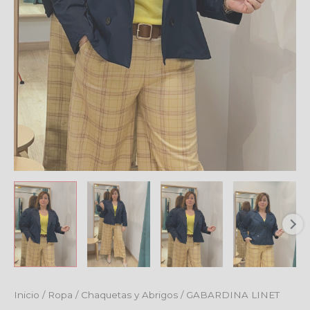
Inicio
/
Ropa
/
Chaquetas y Abrigos
/ GABARDINA LINET