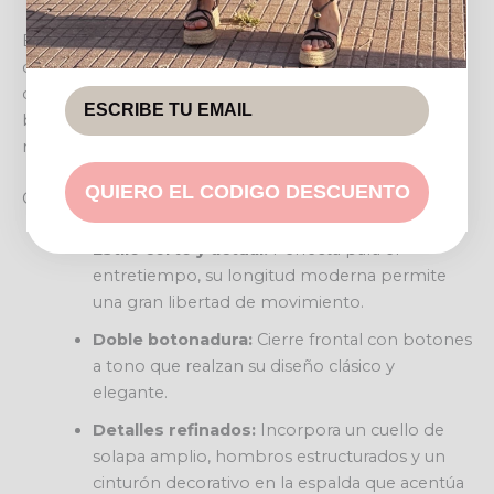
Esta gabardina destaca por su silueta por encima de la
cadera, ofreciendo un aire fresco y juvenil. Los detalles
como sus solapas anchas y el cierre con doble fila de
botones oscuros complementan su estética pulcra y
refinada, haciéndola adecuada para diversas ocasiones.
QUIERO EL CODIGO DESCUENTO
Características destacadas
Estilo corto y actual:
Perfecta para el
entretiempo, su longitud moderna permite
una gran libertad de movimiento.
Doble botonadura:
Cierre frontal con botones
a tono que realzan su diseño clásico y
elegante.
Detalles refinados:
Incorpora un cuello de
solapa amplio, hombros estructurados y un
cinturón decorativo en la espalda que acentúa