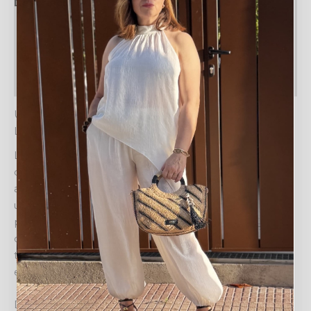
Descripción
Información adicional
Valoraciones (0)
Política de devoluciones
UNA GABARDINA CORTA ESENCIAL: LA GABARDINA
LINET
La GABARDINA LINET redefine el clásico abrigo con un
diseño corto y contemporáneo, ideal para la mujer
actual. Su elegante color azul marino la convierte en
una prenda versátil, fácil de combinar con diferentes
paletas de colores y estilos. Presenta un sofisticado
diseño cruzado de doble botonadura que aporta un
toque de distinción y un cuello amplio de solapa que
enmarca el rostro con elegancia.
Diseño y estilo moderno