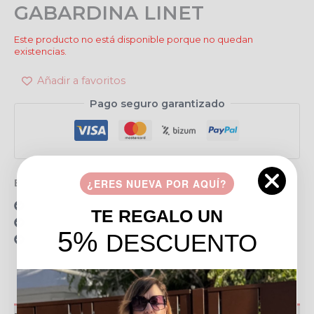
GABARDINA LINET
Este producto no está disponible porque no quedan
existencias.
Añadir a favoritos
Pago seguro garantizado
Envío gratis en pedidos de más de 49 €
¿ERES NUEVA POR AQUÍ?
15 días para realizar devoluciones
TE REGALO UN
Resolvemos tus dudas por llamada o WhatsApp
5%
DESCUENTO
Recogida en tienda gratis