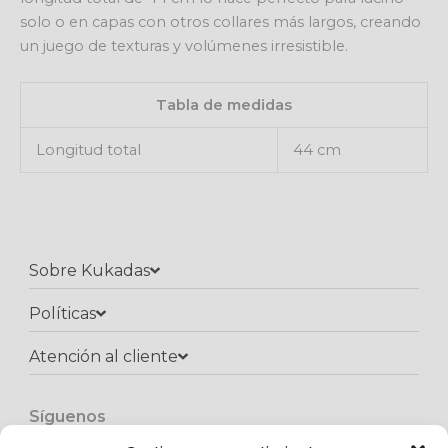
solo o en capas con otros collares más largos, creando
un juego de texturas y volúmenes irresistible.
Tabla de medidas
Longitud total
44 cm
Sobre Kukadas
Políticas
Atención al cliente​
Síguenos
F
I
W