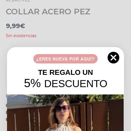
COLLAR ACERO PEZ
9,99
€
Sin existencias
Añadir a favoritos
¿ERES NUEVA POR AQUÍ?
Pago seguro garantizado
TE REGALO UN
5%
DESCUENTO
Envío gratis en pedidos de más de 49 €
15 días para realizar devoluciones
Resolvemos tus dudas por llamada o WhatsApp
Recogida en tienda gratis