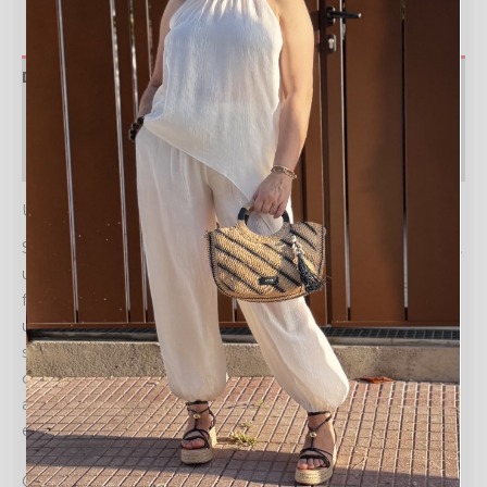
Descripción
Valoraciones (0)
Política de devoluciones
UN TOQUE DE ENCANTO MARINO EN TU DÍA A DÍA
Sumérgete en la elegancia con el COLLAR ACERO PEZ,
una pieza que captura la esencia del mar con un diseño
fresco y original. Este collar no es solo un accesorio, es
una declaración de estilo que te conecta con la
serenidad y la alegría del océano. Su delicado pez azul,
con detalles dorados sutiles, flota en una cadena de
acero de tono dorado que realza tu cuello con un brillo
especial.
Cuándo llevarlo y cómo te hará sentir