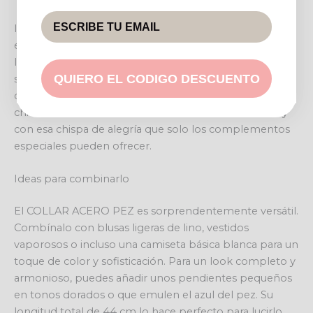
Imagina la brisa marina acariciando tu piel mientras
este collar ilumina tu escote. Es ideal para esos días en
los que buscas un detalle que hable de ti: espontánea,
QUIERO EL CODIGO DESCUENTO
soñadora y con un espíritu libre. Llévalo en una tarde
de verano, en una reunión informal o para darle un giro
chic a tu look de oficina. Te sentirás única, sofisticada y
con esa chispa de alegría que solo los complementos
especiales pueden ofrecer.
Ideas para combinarlo
El COLLAR ACERO PEZ es sorprendentemente versátil.
Combínalo con blusas ligeras de lino, vestidos
vaporosos o incluso una camiseta básica blanca para un
toque de color y sofisticación. Para un look completo y
armonioso, puedes añadir unos pendientes pequeños
en tonos dorados o que emulen el azul del pez. Su
longitud total de 44 cm lo hace perfecto para lucirlo