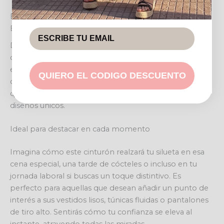
ELEVA TU ESTILO CON UN TOQUE DE ENCANTO
BOHEMIO
Descubre el poder de transformar cualquier conjunto
con un solo accesorio: el CINTURÓN MAIKA. Este
exquisito complemento es mucho más que un simple
QUIERO EL CODIGO DESCUENTO
cinturón; es una declaración de intenciones, un detalle
que habla de tu personalidad audaz y tu amor por los
diseños únicos.
Ideal para destacar en cada momento
Imagina cómo este cinturón realzará tu silueta en esa
cena especial, una tarde de cócteles o incluso en tu
jornada laboral si buscas un toque distintivo. Es
perfecto para aquellas que desean añadir un punto de
interés a sus vestidos lisos, túnicas fluidas o pantalones
de tiro alto. Sentirás cómo tu confianza se eleva al