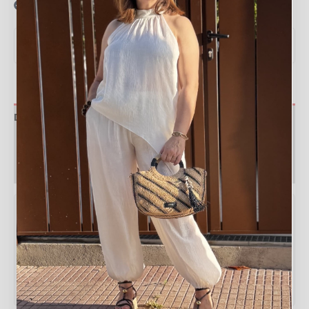
Recogida en tienda gratis
VER MEDIDAS Y GUÍA DE TALLAS
▼
Descripción
Valoraciones (0)
Política de devoluciones
Tabla de medidas
Medida
Valor
Largo total
115 cm