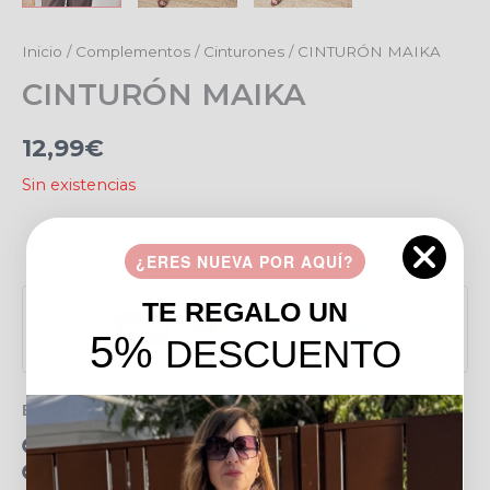
Inicio
/
Complementos
/
Cinturones
/ CINTURÓN MAIKA
CINTURÓN MAIKA
12,99
€
Sin existencias
Añadir a favoritos
¿ERES NUEVA POR AQUÍ?
Pago seguro garantizado
TE REGALO UN
5%
DESCUENTO
Envío gratis en pedidos de más de 49 €
15 días para realizar devoluciones
Resolvemos tus dudas por llamada o WhatsApp