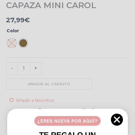
CAPAZA MINI CAROL
CAROL
cantidad
27,99
€
Color
-
+
AÑADIR AL CARRITO
Añadir a favoritos
Pago seguro garantizado
¿ERES NUEVA POR AQUÍ?
TE REGALO UN