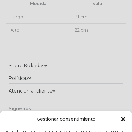
Medida
Valor
Largo
31 cm
Alto
22 cm
Sobre Kukadas
Políticas
Atención al cliente​
Síguenos
F
I
W
a
n
h
Gestionar consentimiento
c
s
a
e
t
t
Para ofrecer las mejores experiencias, utilizamos tecnologías como las