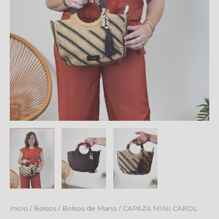
CAPAZA
Inicio
/
Bolsos
/
Bolsos de Mano
/ CAPAZA MINI CAROL
MINI