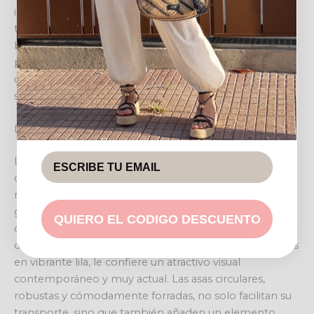
imprescindible que aúna funcionalidad y estilo para la
temporada. Diseñada para la mujer moderna que
busca un complemento único y versátil, esta capaza se
posiciona como el bolso de mano ideal para realzar
cualquier conjunto, desde los más casuales hasta los
semi-formales de verano.
Diseño y detalles que enamoran
La CAPAZA MINI CAROL destaca por su exquisita
confección en un material trenzado de apariencia
natural, que recuerda a la rafia o el mimbre,
garantizando ligereza y resistencia. Su patrón de rayas
QUIERO EL CODIGO DESCUENTO
diagonales, presentado en combinaciones elegantes
como el beige con negro o el tono oscuro con detalles
en vibrante lila, le confiere un atractivo visual
contemporáneo y muy actual. Las asas circulares,
robustas y cómodamente forradas, no solo facilitan su
transporte, sino que también añaden un elemento