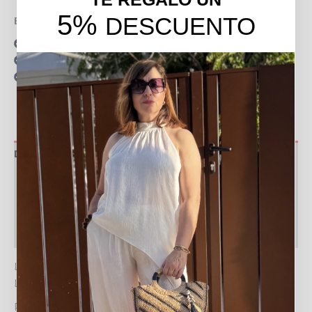
5%
DESCUENTO
Envío gratis en pedidos de más de 49 €
15 días para realizar devoluciones
Resolvemos tus dudas por llamada o WhatsApp
Recogida en tienda gratis
Descripción
Información adicional
Valoraciones (0)
Política de devoluciones
LA CAPAZA MINI CAROL: UN TOQUE CHIC PARA TUS
LOOKS VERANIEGOS
Presentamos la CAPAZA MINI CAROL, el accesorio