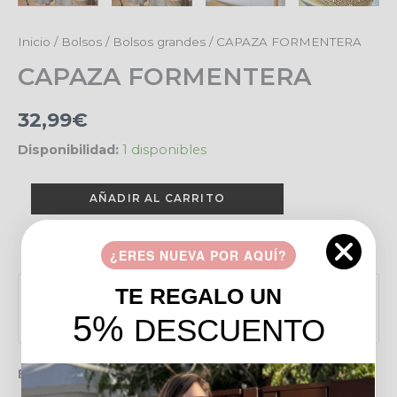
CAPAZA
Inicio
/
Bolsos
/
Bolsos grandes
/ CAPAZA FORMENTERA
FORMENTERA
CAPAZA FORMENTERA
cantidad
32,99
€
Disponibilidad:
1 disponibles
AÑADIR AL CARRITO
Añadir a favoritos
¿ERES NUEVA POR AQUÍ?
Pago seguro garantizado
TE REGALO UN
5%
DESCUENTO
Envío gratis en pedidos de más de 49 €