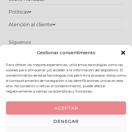
Políticas
Atención al cliente​
Síguenos
F
I
W
a
n
h
Gestionar consentimiento
c
s
a
e
t
t
Para ofrecer las mejores experiencias, utilizamos tecnologías como las
Copyright © 2025 Kukadas.com | Todos los derechos reservados
b
a
s
cookies para almacenar y/o acceder a la información del dispositivo. El
o
g
a
consentimiento de estas tecnologías nos permitirá procesar datos como
o
r
p
el comportamiento de navegación o las identificaciones únicas en este
k
a
p
sitio. No consentir o retirar el consentimiento, puede afectar
m
negativamente a ciertas características y funciones.
ACEPTAR
0
DENEGAR