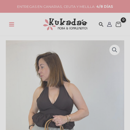
Ir
ENTREGAS EN CANARIAS, CEUTA Y MELILLA:
4/8 DÍAS
al
contenido