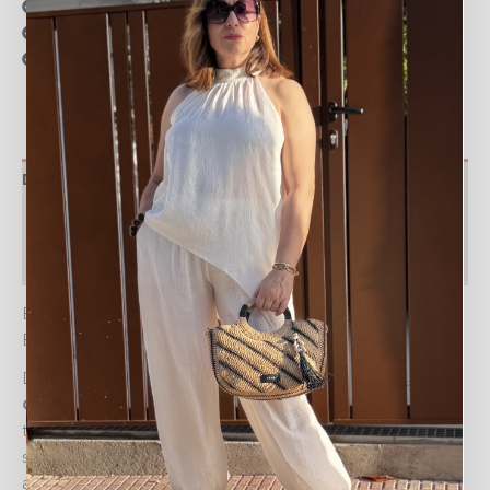
15 días para realizar devoluciones
Resolvemos tus dudas por llamada o WhatsApp
Recogida en tienda gratis
Descripción
Valoraciones (0)
Política de devoluciones
EL TOQUE DE DISTINCIÓN PARA TUS DÍAS MÁS
ESPECIALES
Descubre la esencia del verano Mediterráneo con la
Capaza Formentera
, tu compañera perfecta para la
temporada. Este bolso de ensueño te hará sentir
sofisticada y a la vez desenfadada, llevando contigo ese
aire de vacaciones que tanto anhelas. Su diseño único,