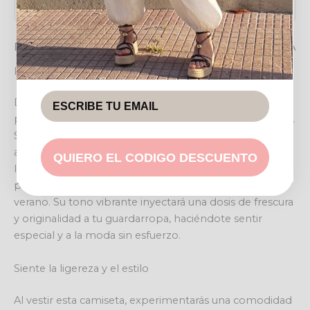
EL ENCANTO IRRESISTIBLE DE LA CAMISETA VIOLETA
Ideal para tus días con estilo
Descubre la versatilidad de la
CAMISETA VIOLETA
, una
prenda pensada para acompañarte en cada momento.
Su diseño único es perfecto para transformar tus
atuendos diarios en looks con personalidad. Imagínate
QUIERO EL CODIGO DESCUENTO
luciéndola en un brunch con amigas, disfrutando de un
paseo por la ciudad o incluso en una cena informal de
verano. Su tono vibrante inyectará una dosis de frescura
y originalidad a tu guardarropa, haciéndote sentir
especial y a la moda sin esfuerzo.
Siente la ligereza y el estilo
Al vestir esta camiseta, experimentarás una comodidad