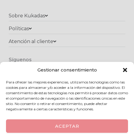
Sobre Kukadas
Políticas
Atención al cliente​
Síguenos
F
I
W
a
n
h
Gestionar consentimiento
c
s
a
e
t
t
Para ofrecer las mejores experiencias, utilizamos tecnologías como las
Copyright © 2025 Kukadas.com | Todos los derechos reservados
b
a
s
cookies para almacenar y/o acceder a la información del dispositivo. El
o
g
a
consentimiento de estas tecnologías nos permitirá procesar datos como
o
r
p
el comportamiento de navegación o las identificaciones únicas en este
k
a
p
sitio. No consentir o retirar el consentimiento, puede afectar
m
negativamente a ciertas características y funciones.
ACEPTAR
0