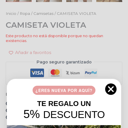
Inicio
/
Ropa
/
Camisetas
/ CAMISETA VIOLETA
CAMISETA VIOLETA
Este producto no está disponible porque no quedan
existencias.
Añadir a favoritos
Pago seguro garantizado
¿ERES NUEVA POR AQUÍ?
Envío gratis en pedidos de más de 49 €
TE REGALO UN
15 días para realizar devoluciones
Resolvemos tus dudas por llamada o WhatsApp
5%
DESCUENTO
Recogida en tienda gratis