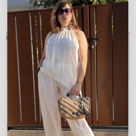
VER MEDIDAS Y GUÍA DE TALLAS
▼
Descripción
Información adicional
Valoraciones (0)
Política de devoluciones
Tabla de medidas
Medida
Valor
Sisa a sisa
43 hasta 56 cm
Largo
60 cm