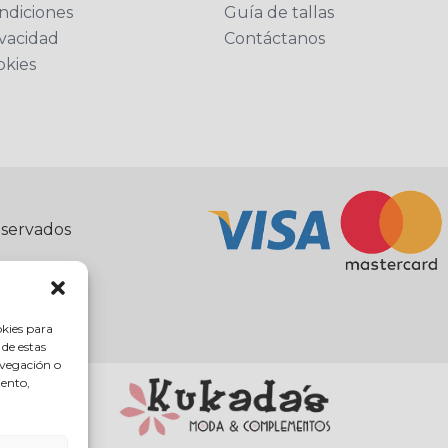
ndiciones
Guía de tallas
ivacidad
Contáctanos
okies
eservados
okies para
 de estas
avegación o
iento,