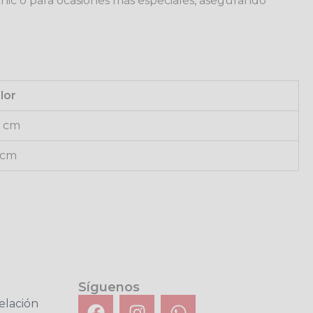
l chic o para ocasiones más especiales, asegurando
lor
 cm
 cm
Síguenos
F
I
W
elación