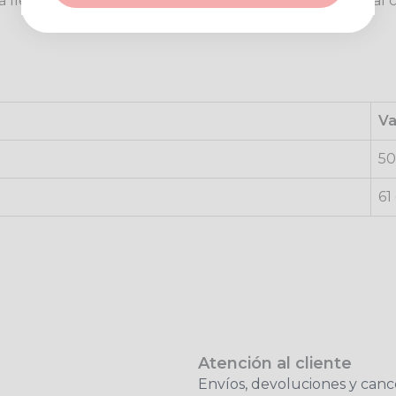
ara llevar durante todo el año, ya sea para un look casua
Va
50
61
Atención al cliente
Envíos, devoluciones y canc