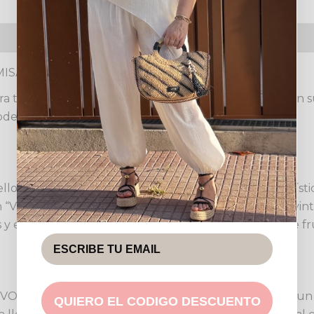
s (0)
Política de devoluciones
MISA VOLANTES
tu guardarropa, diseñada para capturar miradas con su e
erna, ideal para realzar tu estilo personal.
 clásico y un cierre frontal abotonado. Su característic
“V”, aportando un toque de romanticismo y un aire vint
s y estilos. Las mangas terminan en puños ligeramente 
 VOLANTES está disponible en talla única, ofreciendo un
QUIERO EL CODIGO DESCUENTO