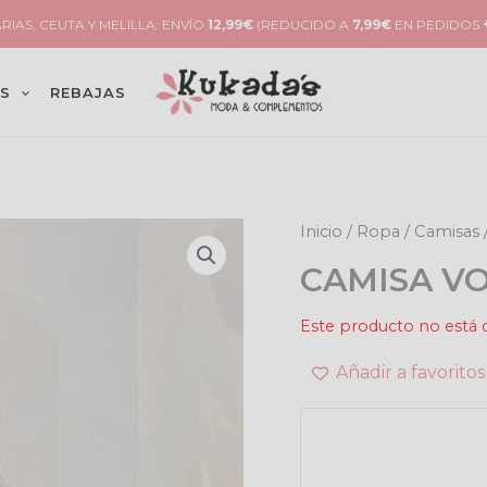
RIAS, CEUTA Y MELILLA: ENVÍO
12,99€
(REDUCIDO A
7,99€
EN PEDIDOS
S
REBAJAS
Inicio
/
Ropa
/
Camisas
CAMISA V
Este producto no está 
Añadir a favoritos