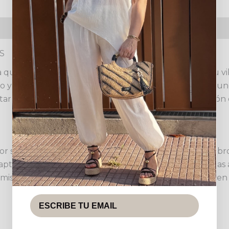
s (0)
Política de devoluciones
S
quienes buscan combinar estilo y comodidad. Con su vib
o y alegre a cualquier conjunto. Su confección con frun
ar de los días más cálidos con un toque de sofisticació
a por su escote barco elástico, que permite lucir los hom
aptabilidad excepcional. Las mangas cortas abullonadas
amismo y elonga la figura. Se observa en las imágenes en