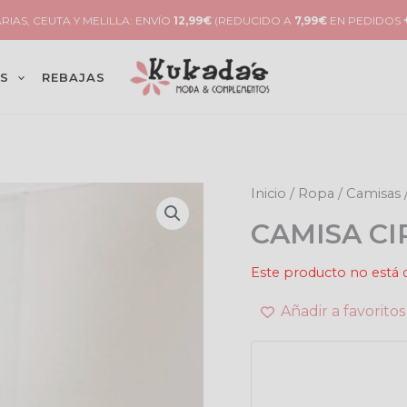
RIAS, CEUTA Y MELILLA: ENVÍO
12,99€
(REDUCIDO A
7,99€
EN PEDIDOS
S
REBAJAS
Inicio
/
Ropa
/
Camisas
CAMISA CI
Este producto no está 
Añadir a favoritos