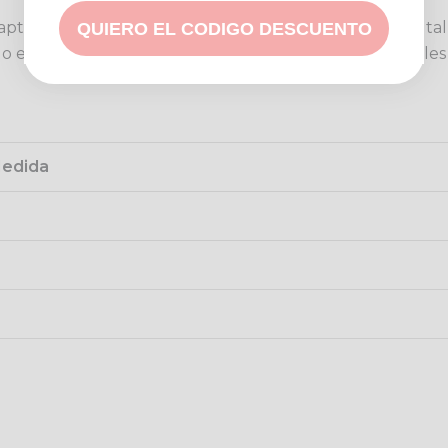
daptándose con facilidad a siluetas que van desde una tall
QUIERO EL CODIGO DESCUENTO
odo el día, siendo una opción ideal para ocasiones casual
edida