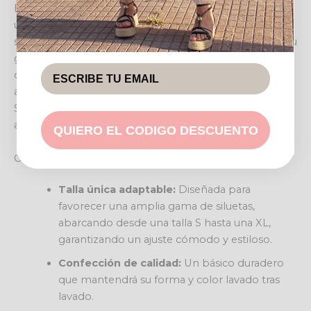
Esta camisa de manga larga presenta un corte clásico y
un cuello camisero tradicional que aporta un toque de
sofisticación. El abotonado frontal permite ajustarla a tu
gusto, ofreciendo la posibilidad de llevarla
completamente abotonada para un look pulido o
abierta sobre una camiseta para un estilo más relajado.
Su color azul claro es increíblemente combinable y
añade luminosidad a cualquier conjunto.
QUIERO EL CODIGO DESCUENTO
Características destacadas
Talla única adaptable:
Diseñada para
favorecer una amplia gama de siluetas,
abarcando desde una talla S hasta una XL,
garantizando un ajuste cómodo y estiloso.
Confección de calidad:
Un básico duradero
que mantendrá su forma y color lavado tras
lavado.