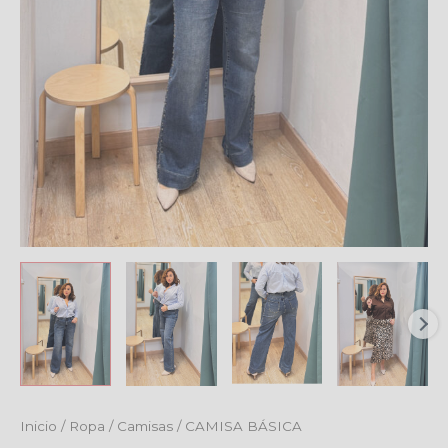
Inicio
/
Ropa
/
Camisas
/ CAMISA BÁSICA