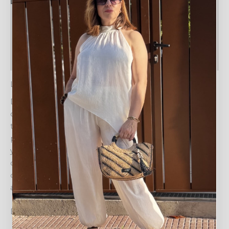
Descripción
Información adicional
Valoraciones (0)
Política de devoluciones
LA VERSÁTIL CAMISA BÁSICA AZUL CLARO
Descubre la elegancia sin esfuerzo y la máxima
comodidad con nuestra
CAMISA BÁSICA
en un sereno
tono azul claro. Esta prenda esencial ha sido diseñada
pensando en la mujer moderna que busca versatilidad
y estilo en su armario. Su naturaleza atemporal la
convierte en la opción perfecta para cualquier ocasión,
desde un entorno profesional hasta un evento casual,
adaptándose con facilidad a diferentes looks.
Diseño y estilo