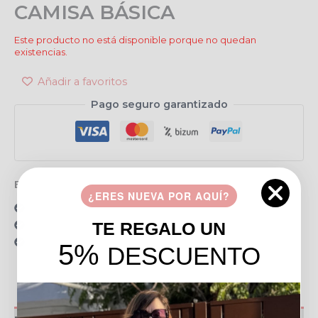
CAMISA BÁSICA
Este producto no está disponible porque no quedan
existencias.
Añadir a favoritos
Pago seguro garantizado
Envío gratis en pedidos de más de 49 €
¿ERES NUEVA POR AQUÍ?
15 días para realizar devoluciones
Resolvemos tus dudas por llamada o WhatsApp
TE REGALO UN
Recogida en tienda gratis
5%
DESCUENTO