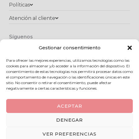
Políticas
Atención al cliente​
Síguenos
F
I
W
a
n
h
Gestionar consentimiento
c
s
a
e
t
t
Para ofrecer las mejores experiencias, utilizamos tecnologías como las
Copyright © 2025 Kukadas.com | Todos los derechos reservados
b
a
s
cookies para almacenar y/o acceder a la información del dispositivo. El
o
g
a
consentimiento de estas tecnologías nos permitirá procesar datos como
o
r
p
el comportamiento de navegación o las identificaciones únicas en este
k
a
p
sitio. No consentir o retirar el consentimiento, puede afectar
m
negativamente a ciertas características y funciones.
ACEPTAR
0
DENEGAR
VER PREFERENCIAS
Añadir a favoritos