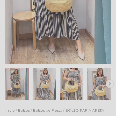
Inicio
/
Bolsos
/
Bolsos de Fiesta
/ BOLSO RAFIA ARETA