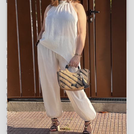
Descripción
Información adicional
Valoraciones (0)
Política de devoluciones
UN TOQUE NATURAL Y SOFISTICADO: EL BOLSO
RAFIA ARETA
Diseño y estilo
El
BOLSO RAFIA ARETA
es la definición de elegancia
artesanal. Confeccionado meticulosamente en rafia
tejida, presenta un distintivo diseño semicircular que
aporta originalidad y sofisticación a tu atuendo. Su
forma ergonómica y su asa integrada lo hacen cómodo
de llevar en la mano, ideal para lucir en cualquier
ocasión especial o como un accesorio chic para el día a
día.