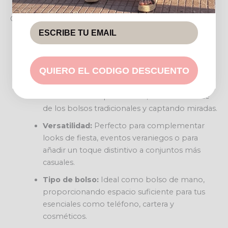
Características destacadas
Material natural:
Elaborado con rafia de alta
calidad, ofreciendo una textura única y un aire
bohemio-chic.
QUIERO EL CODIGO DESCUENTO
Diseño exclusivo:
Su silueta de media luna lo
convierte en un punto focal, diferenciándose
de los bolsos tradicionales y captando miradas.
Versatilidad:
Perfecto para complementar
looks de fiesta, eventos veraniegos o para
añadir un toque distintivo a conjuntos más
casuales.
Tipo de bolso:
Ideal como bolso de mano,
proporcionando espacio suficiente para tus
esenciales como teléfono, cartera y
cosméticos.