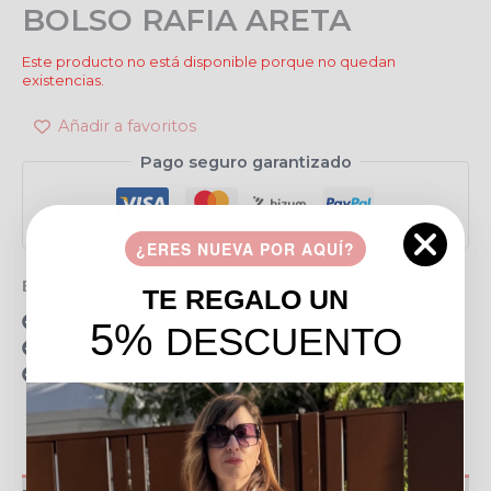
BOLSO RAFIA ARETA
Este producto no está disponible porque no quedan
existencias.
Añadir a favoritos
Pago seguro garantizado
¿ERES NUEVA POR AQUÍ?
Envío gratis en pedidos de más de 49 €
TE REGALO UN
15 días para realizar devoluciones
5%
DESCUENTO
Resolvemos tus dudas por llamada o WhatsApp
Recogida en tienda gratis