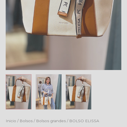
Inicio
/
Bolsos
/
Bolsos grandes
/ BOLSO ELISSA