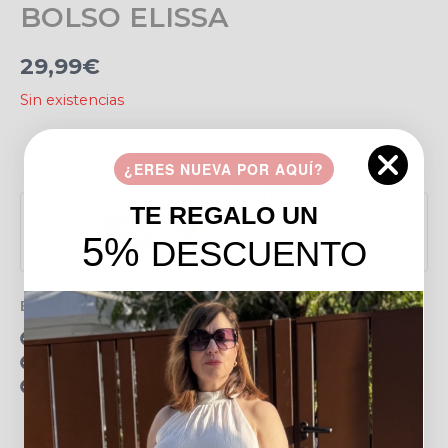
BOLSO ELISSA
29,99
€
Sin existencias
Añadir a favoritos
¿ERES NUEVA POR AQUÍ?
Pago seguro garantizado
TE REGALO UN
5%
DESCUENTO
Envío gratis en pedidos de más de 49 €
15 días para realizar devoluciones
Resolvemos tus dudas por llamada o WhatsApp
Recogida en tienda gratis