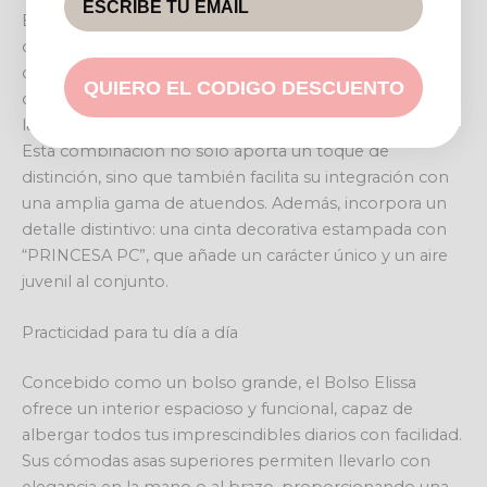
El diseño del Bolso Elissa destaca por su sofisticada
combinación bicolor. Su cuerpo principal, en un tono
crema o beige neutro de apariencia textil robusta,
QUIERO EL CODIGO DESCUENTO
contrasta armoniosamente con las franjas verticales y
las asas en un atractivo color marrón, simulando cuero.
Esta combinación no solo aporta un toque de
distinción, sino que también facilita su integración con
una amplia gama de atuendos. Además, incorpora un
detalle distintivo: una cinta decorativa estampada con
“PRINCESA PC”, que añade un carácter único y un aire
juvenil al conjunto.
Practicidad para tu día a día
Concebido como un bolso grande, el Bolso Elissa
ofrece un interior espacioso y funcional, capaz de
albergar todos tus imprescindibles diarios con facilidad.
Sus cómodas asas superiores permiten llevarlo con