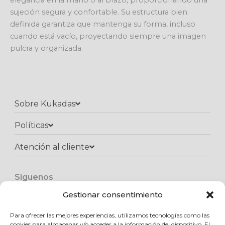
elegancia en la mano o al brazo, proporcionando una
sujeción segura y confortable. Su estructura bien
definida garantiza que mantenga su forma, incluso
cuando está vacío, proyectando siempre una imagen
pulcra y organizada.
Sobre Kukadas
Políticas
Atención al cliente​
Síguenos
F
I
W
a
n
h
Gestionar consentimiento
c
s
a
e
t
t
Para ofrecer las mejores experiencias, utilizamos tecnologías como las
Copyright © 2025 Kukadas.com | Todos los derechos reservados
b
a
s
cookies para almacenar y/o acceder a la información del dispositivo. El