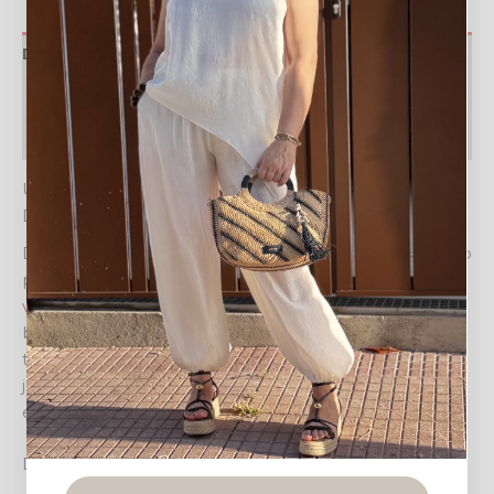
Descripción
Valoraciones (0)
Política de devoluciones
UN TOQUE DE ESTILO Y FUNCIONALIDAD PARA TU
DÍA A DÍA
Descubre el
BOLSO ELISSA
, el complemento perfecto
para la mujer moderna que busca aunar estilo,
versatilidad y practicidad en un solo accesorio. Este
bolso grande y elegante se convertirá rápidamente en
tu compañero ideal para cualquier ocasión, desde una
jornada laboral hasta una tarde de compras o un
evento casual.
Diseño elegante y detalles únicos