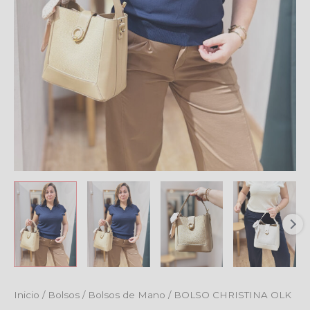
Inicio
/
Bolsos
/
Bolsos de Mano
/ BOLSO CHRISTINA OLK