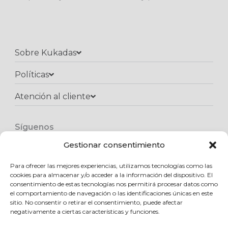
Sobre Kukadas
Políticas
Atención al cliente​
Síguenos
F
I
W
a
n
h
Gestionar consentimiento
c
s
a
e
t
t
Para ofrecer las mejores experiencias, utilizamos tecnologías como las
Copyright © 2025 Kukadas.com | Todos los derechos reservados
b
a
s
cookies para almacenar y/o acceder a la información del dispositivo. El
o
g
a
consentimiento de estas tecnologías nos permitirá procesar datos como
o
r
p
el comportamiento de navegación o las identificaciones únicas en este
k
a
p
sitio. No consentir o retirar el consentimiento, puede afectar
m
negativamente a ciertas características y funciones.