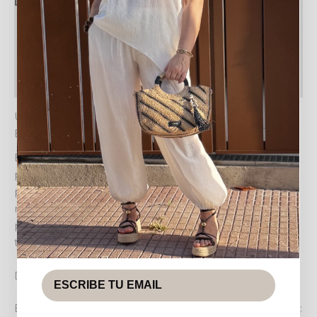
Descripción
Información adicional
Valoraciones (0)
Política de devoluciones
UN TOQUE DE ELEGANCIA Y FUNCIONALIDAD CON
EL BOLSO CHRISTINA OLK
El BOLSO CHRISTINA OLK es el complemento ideal
para la mujer moderna que busca aunar estilo y
practicidad en su día a día. Este distinguido bolso de
mano presenta un diseño tipo cubo que se adapta
perfectamente a diversas ocasiones, desde un día de
trabajo hasta una salida casual.
Diseño distintivo y detalles sofisticados
Este bolso destaca por su construcción en dos texturas: