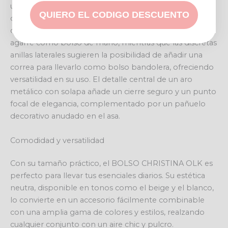
una superficie lisa y otra con un delicado entramado,
QUIERO EL CODIGO DESCUENTO
que le confieren un aspecto refinado y
contemporáneo. Su asa superior permite un cómodo
agarre como bolso de mano, mientras que las discretas
anillas laterales sugieren la posibilidad de añadir una
correa para llevarlo como bolso bandolera, ofreciendo
versatilidad en su uso. El detalle central de un aro
metálico con solapa añade un cierre seguro y un punto
focal de elegancia, complementado por un pañuelo
decorativo anudado en el asa.
Comodidad y versatilidad
Con su tamaño práctico, el BOLSO CHRISTINA OLK es
perfecto para llevar tus esenciales diarios. Su estética
neutra, disponible en tonos como el beige y el blanco,
lo convierte en un accesorio fácilmente combinable
con una amplia gama de colores y estilos, realzando
cualquier conjunto con un aire chic y pulcro.