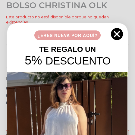
BOLSO CHRISTINA OLK
Este producto no está disponible porque no quedan
existencias.
Añadir a favoritos
¿ERES NUEVA POR AQUÍ?
Pago seguro garantizado
TE REGALO UN
5%
DESCUENTO
Envío gratis en pedidos de más de 49 €
15 días para realizar devoluciones
Resolvemos tus dudas por llamada o WhatsApp
Recogida en tienda gratis